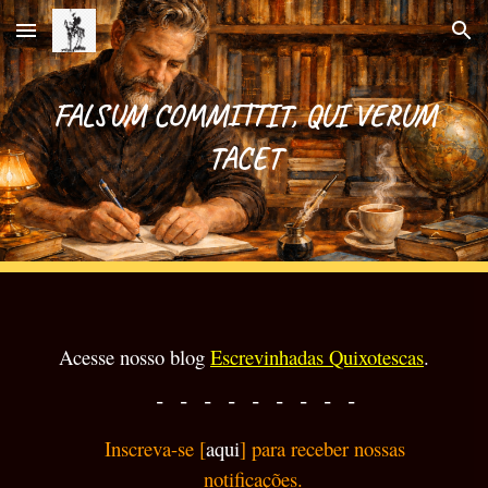
Skip to main content
Skip to navigation
FALSUM COMMITTIT, QUI VERUM
TACET
A
cesse
nosso blog
Escrevinhadas Quixotescas
.
- - - - - - - - -
Inscreva-se [
aqui
] para receber nossas
notificações.