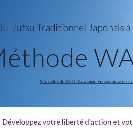
ip to main content
Skip to navigat
Ju-Jutsu Traditionnel Japonais à
éthode W
Site belge de AEJT (Académie Européenne de Ju-j
Développez votre liberté d'action et vot