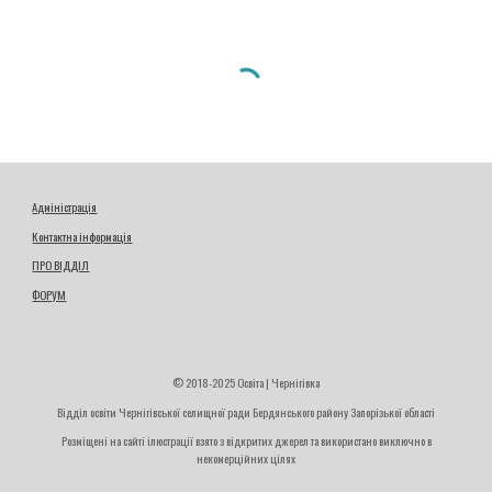
Адміністрація
Контактна інформація
ПРО ВІДДІЛ
ФОРУМ
© 2018-2025 Освіта | Чернігівка
Відділ освіти Чернігівської селищної ради Бердянського району Запорізької області
Розміщені на сайті ілюстрації взято з відкритих джерел та використано виключно в
некомерційних цілях