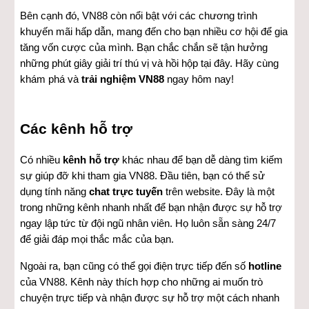
Bên cạnh đó, VN88 còn nổi bật với các chương trình
khuyến mãi hấp dẫn, mang đến cho bạn nhiều cơ hội để gia
tăng vốn cược của mình. Bạn chắc chắn sẽ tận hưởng
những phút giây giải trí thú vị và hồi hộp tại đây. Hãy cùng
khám phá và
trải nghiệm VN88
ngay hôm nay!
Các kênh hỗ trợ
Có nhiều
kênh hỗ trợ
khác nhau để bạn dễ dàng tìm kiếm
sự giúp đỡ khi tham gia VN88. Đầu tiên, bạn có thể sử
dụng tính năng
chat trực tuyến
trên website. Đây là một
trong những kênh nhanh nhất để bạn nhận được sự hỗ trợ
ngay lập tức từ đội ngũ nhân viên. Họ luôn sẵn sàng 24/7
để giải đáp mọi thắc mắc của bạn.
Ngoài ra, bạn cũng có thể gọi điện trực tiếp đến số
hotline
của VN88. Kênh này thích hợp cho những ai muốn trò
chuyện trực tiếp và nhận được sự hỗ trợ một cách nhanh