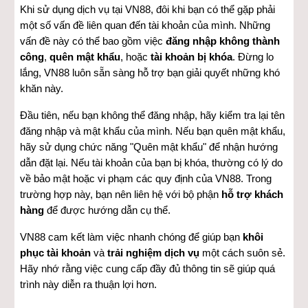
Khi sử dụng dịch vụ tại VN88, đôi khi bạn có thể gặp phải
một số vấn đề liên quan đến tài khoản của mình. Những
vấn đề này có thể bao gồm việc
đăng nhập không thành
công
,
quên mật khẩu
, hoặc
tài khoản bị khóa
. Đừng lo
lắng, VN88 luôn sẵn sàng hỗ trợ bạn giải quyết những khó
khăn này.
Đầu tiên, nếu bạn không thể đăng nhập, hãy kiểm tra lại tên
đăng nhập và mật khẩu của mình. Nếu bạn quên mật khẩu,
hãy sử dụng chức năng "Quên mật khẩu" để nhận hướng
dẫn đặt lại. Nếu tài khoản của bạn bị khóa, thường có lý do
về bảo mật hoặc vi phạm các quy định của VN88. Trong
trường hợp này, bạn nên liên hệ với bộ phận
hỗ trợ khách
hàng
để được hướng dẫn cụ thể.
VN88 cam kết làm việc nhanh chóng để giúp bạn
khôi
phục tài khoản
và
trải nghiệm dịch vụ
một cách suôn sẻ.
Hãy nhớ rằng việc cung cấp đầy đủ thông tin sẽ giúp quá
trình này diễn ra thuận lợi hơn.