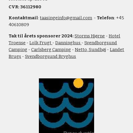
CVR: 36112980
Kontaktmail
:
taasingeinfo@gmail.com
-
Telefon
: +45
40610809
Tak til årets sponsorer 2024:
Storms Hjørne
-
Hotel
Troense
-
Lolk Frugt
-
Danninghus
-
Svendborgsund
Camping
-
Carlsberg Camping
-
Netto, Sundhø
j -
Landet
Brugs
-
Svendborgsund Bryghus