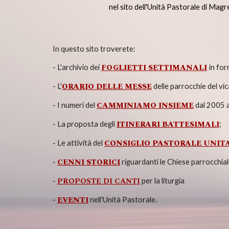
nel sito dell'Unità Pastorale di Ma
In questo sito troverete:
FOGLIETTI SETTIMANA
LI
-
L'a
rchivio dei
in fo
ORARIO DELLE MESSE
- L'
delle parrocchie del vic
CAMMINIAMO INSIEME
- I numeri del
dal 2005 ad
ITINE
RARI BATTESIMALI
- La proposta degli
;
CONSIGLIO PASTORALE UNIT
- L
e attività
del
CENNI STORI
CI
-
riguardanti le Chiese parrocchial
PROPOSTE DI CANTI
-
per la liturgia
EVENTI
-
nell'Unità Pastorale.