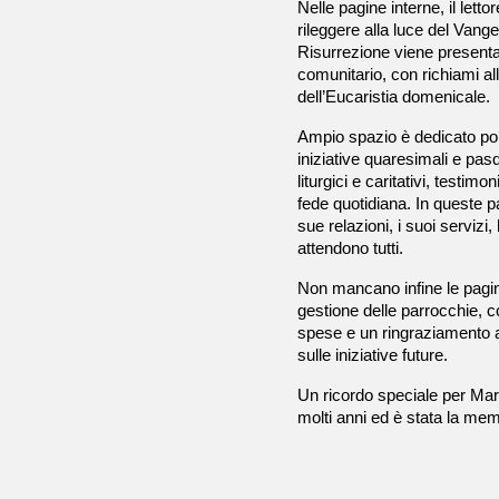
Nelle pagine interne, il lett
rileggere alla luce del Vange
Risurrezione viene present
comunitario, con richiami al
dell’Eucaristia domenicale.
Ampio spazio è dedicato poi 
iniziative quaresimali e pasq
liturgici e caritativi, testi
fede quotidiana. In queste pa
sue relazioni, i suoi servizi
attendono tutti.
Non mancano infine le pagin
gestione delle parrocchie, c
spese e un ringraziamento ai 
sulle iniziative future.
Un ricordo speciale per Ma
molti anni ed è stata la memo