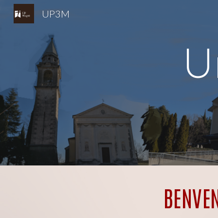
UP3M
Sk
U
BENVEN