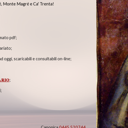
gré, Monte Magré e Ca' Trenta!
rmato
pdf;
ariato
;
 oggi, scaricabili e consultabili on-line;
ARIO
;
i
;
C
anonica
0445 520744