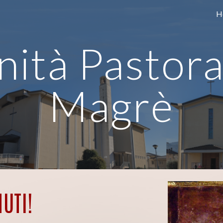
H
ip to main content
Skip to navigat
nità Pastora
Magrè
UTI!