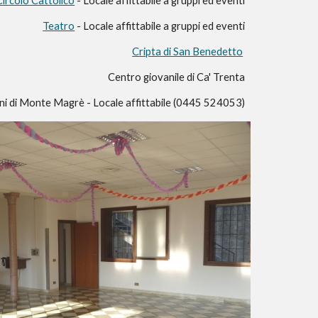
Circolo Cattolico
- Locale affittabile a gruppi ed eventi
Teatro
- Local
e
affittabil
e
a gruppi ed eventi
Cripta di San Benedetto
Centro giovanile di Ca' Trenta
ini di Monte Magrè -
Locale affittabile (0445 524053)