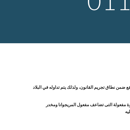
01
مخدر "الاستروكس" يعد أكثر أنواع المخدرات التي ظهرت في مصر مؤخرًا، وبلغت نسبة تعاطيه 40٪، ومن ان الغريب أن هذا المخدر لا يقع ضمن نطاق تجريم القانون، ولذلك يتم تداوله في البلاد 
ولقد وصل ادمان الاستروكس لكافة الأسواق العربية وتحديداً مصر، وانتشر منذ عامين تقريباً، وازداد الادمان على مخدر الاستروكس لقوة مفعولة التى تضاعف مفعول المريجوانا ومخدر 