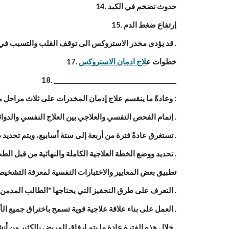
14. حدوث تضخم في الكبد
15. إرتفاع ضغط الدم
16. قد يؤدى مخدر الاستروكس الى توقف القلب والتسبب في الموت المفاجئ .
17. خطوات ع
لاج ادمان الاستروكس
18. ________________________________________
19. وعادةً ما ينقسم علاج إدمان المخدرات على ثلاث مراحل متتالية، ولكن علاج إدمان الاستروكس يختلف، الخطوات التى يجب تطبيقها أولاً وهي التاية :
20.   إتمام الفحص النفسي والعلاجي بين العلاج النفسي والدوائي، وهذه المرحلة عادةً ما تعتمد على التشخيص الطبي والتوازن العلاجي .
21.   تستغرق عادةً فترة من أربعة إلى ستة أسابيع، ويتم تحديد ذلك وفقًا للأزمات أو الأعراض النفسية للمريض أو مقاومة العلاج .
22.   تحديد ووضع الخطة العلاجية الكاملة والنهائية من قبل الطب والمعالج النفسي والمعالج السلوكي .
23.   تطبيق بعض المعايير والاختبارات النفسية لمعرفة الت
24.   التعرف على طرق التحفيز التي يحتاجها "الطالب المدمن" للتخلص من آفة الإدمان على مثل هذه الأنواع من المخدرات .
25.   العمل على بناء علاقة علاجية قوية تسمح باختراق جميع الأعراض النفسية وإعداد مبدأ لتعديل المفاهيم الخاطئة .
26.   خلال هذه الفترة عادة ما يتم إرفاق المريض بالكثير من أنشطة المجتمع العلاجي وقبول دور المتفرج حتى يدفع للمشاركة .