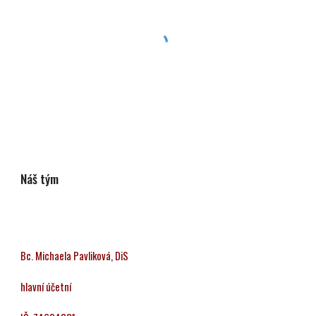
Náš tým
Bc. Michaela Pavliková, DiS
hlavní účetn
í