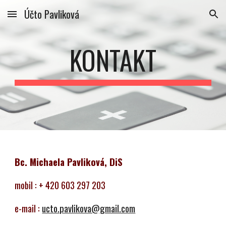
Účto Pavliková
Skip to main content
Skip to navigation
KONTAKT
Bc. Michaela Pavliková, DiS
mobil : + 420 603 297 203
e-mail :
ucto.pavlikova@gmail.com