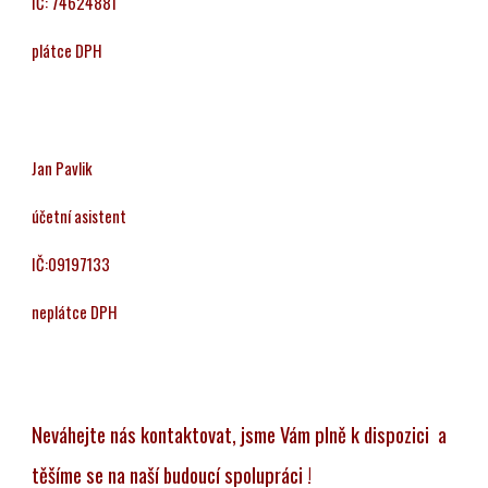
IČ: 74624881
plátce DPH
Jan Pavlik
účetní asistent
IČ:09197133
neplátce DPH
Neváhejte nás kontaktovat, jsme Vám plně k dispozici a
těšíme se na naší budoucí spolupráci !