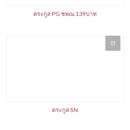
ตระกูล
PG ชพณ.139บาท
ตระกูล
SN