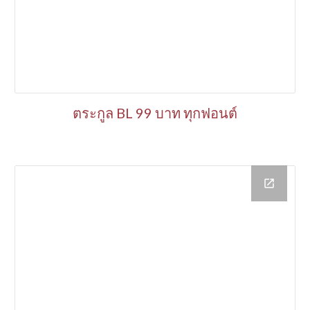
ตระกูล
BL
99 บาท ทุกฟอนต์