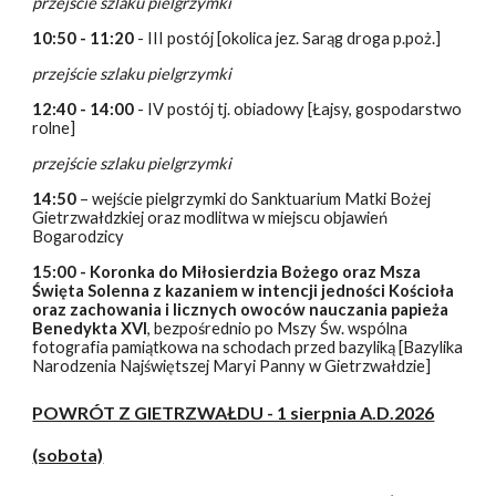
przejście szlaku pielgrzymki
10:50 - 11:20
- III postój [okolica jez. Sarąg droga p.poż.]
przejście szlaku pielgrzymki
12:40 - 14:00
- IV postój tj. obiadowy [Łajsy, gospodarstwo
rolne]
przejście szlaku pielgrzymki
14:50
– wejście pielgrzymki do Sanktuarium Matki Bożej
Gietrzwałdzkiej oraz modlitwa w miejscu objawień
Bogarodzicy
15:00 - Koronka do Miłosierdzia Bożego oraz Msza
Święta Solenna z kazaniem w intencji jedności Kościoła
oraz zachowania i licznych owoców nauczania papieża
Benedykta XVI
, bezpośrednio po Mszy Św. wspólna
fotografia pamiątkowa na schodach przed bazyliką [Bazylika
Narodzenia Najświętszej Maryi Panny w Gietrzwałdzie]
POWRÓT Z GIETRZWAŁDU - 1 sierpnia A.D.2026
(sobota)