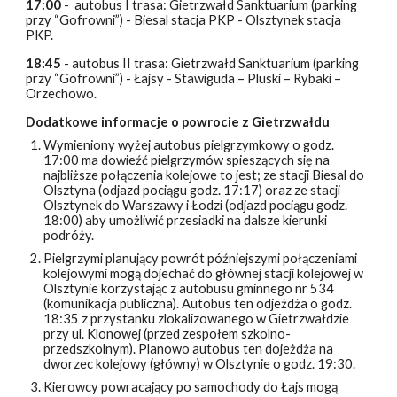
17:00
- autobus I trasa: Gietrzwałd Sanktuarium (parking
przy “Gofrowni”) - Biesal stacja PKP - Olsztynek stacja
PKP.
18:45
- autobus II trasa: Gietrzwałd Sanktuarium (parking
przy “Gofrowni”) - Łajsy - Stawiguda – Pluski – Rybaki –
Orzechowo.
Dodatkowe informacje o powrocie z Gietrzwałdu
Wymieniony wyżej autobus pielgrzymkowy o godz.
17:00 ma dowieźć pielgrzymów spieszących się na
najbliższe połączenia kolejowe to jest; ze stacji Biesal do
Olsztyna (odjazd pociągu godz. 17:17) oraz ze stacji
Olsztynek do Warszawy i Łodzi (odjazd pociągu godz.
18:00) aby umożliwić przesiadki na dalsze kierunki
podróży.
Pielgrzymi planujący powrót późniejszymi połączeniami
kolejowymi mogą dojechać do głównej stacji kolejowej w
Olsztynie korzystając z autobusu gminnego nr 534
(komunikacja publiczna). Autobus ten odjeżdża o godz.
18:35 z przystanku zlokalizowanego w Gietrzwałdzie
przy ul. Klonowej (przed zespołem szkolno-
przedszkolnym). Planowo autobus ten dojeżdża na
dworzec kolejowy (główny) w Olsztynie o godz. 19:30.
Kierowcy powracający po samochody do Łajs mogą