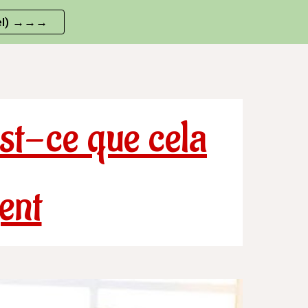
iel) →→→
ion
t-ce que cela
ent