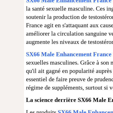
SX66 Male Enhancement France
la santé sexuelle masculine. Ces ing
soutenir la production de testosté
France agit en s'attaquant aux cau
améliorer la circulation sanguine ver
augmente les niveaux de testostérone
SX66 Male Enhancement France
sexuelles masculines. Grâce à son mé
qu'il ait gagné en popularité auprè
essentiel de faire preuve de prude
régime de suppléments, surtout si 
La science derrière SX66 Male 
Les produits
SX66 Male Enhancem