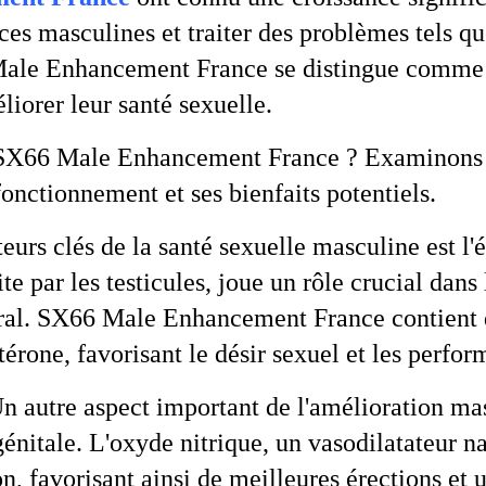
es masculines et traiter des problèmes tels que
Male Enhancement France se distingue comme 
orer leur santé sexuelle.
e SX66 Male Enhancement France ? Examinons l
ctionnement et ses bienfaits potentiels.
eurs clés de la santé sexuelle masculine est l'
par les testicules, joue un rôle crucial dans 
néral. SX66 Male Enhancement France contient 
térone, favorisant le désir sexuel et les perfor
n autre aspect important de l'amélioration mas
nitale. L'oxyde nitrique, un vasodilatateur na
on, favorisant ainsi de meilleures érections et