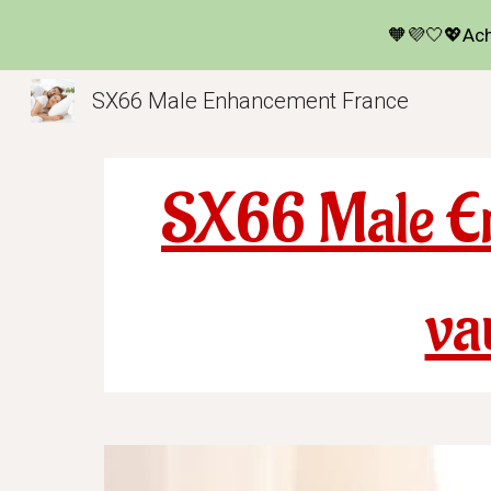
🧡💜🤍💖Ache
Sk
SX66 Male Enhancement France
SX66 Male En
va