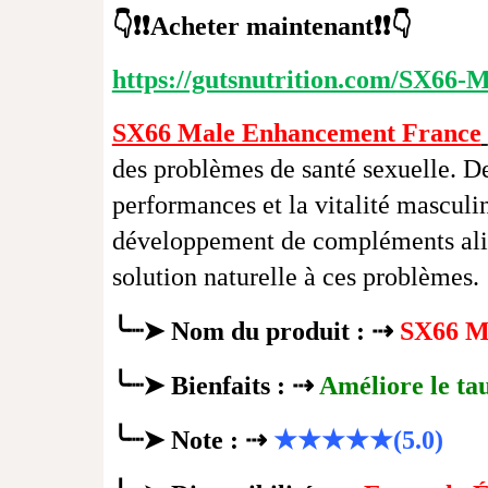
👇❗❗Acheter maintenant❗❗👇
https://gutsnutrition.com/SX66
SX66 Male Enhancement France
des problèmes de santé sexuelle. Des
performances et la vitalité masculi
développement de compléments al
solution naturelle à ces problèmes.
╰┈➤
Nom du produit : ⇢
SX66 M
╰┈➤
Bienfaits : ⇢
Améliore le tau
╰┈➤
★★★★★
Note : ⇢
(5.0)