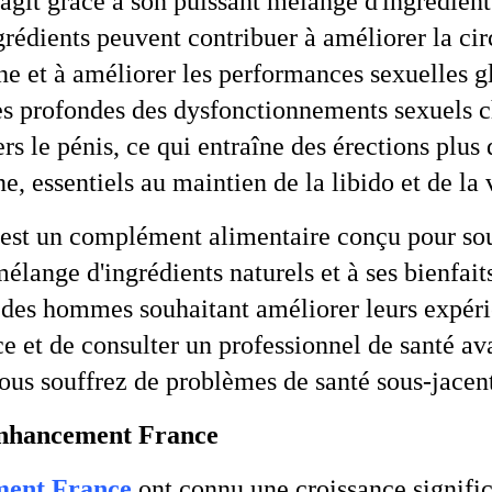
agit grâce à son puissant mélange d'ingrédients
rédients peuvent contribuer à améliorer la cir
rone et à améliorer les performances sexuelle
ses profondes des dysfonctionnements sexuels c
s le pénis, ce qui entraîne des érections plus d
, essentiels au maintien de la libido et de la v
est un complément alimentaire conçu pour sout
lange d'ingrédients naturels et à ses bienfaits 
s des hommes souhaitant améliorer leurs expéri
nce et de consulter un professionnel de santé 
vous souffrez de problèmes de santé sous-jace
Enhancement France
ent France
ont connu une croissance signifi