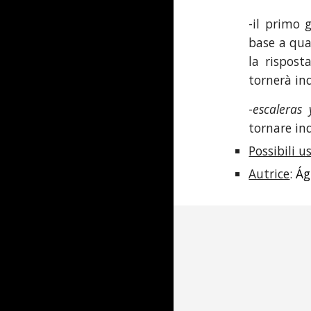
-il primo 
base a qua
la rispost
tornerà ind
-
escaleras 
tornare ind
Possibili us
Autrice
:
Ág