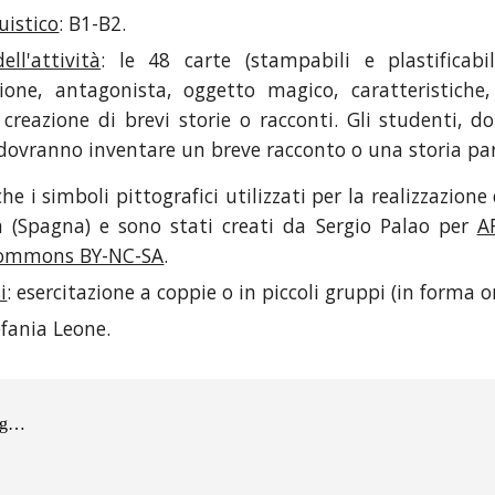
guistico
:
B1-B2.
ell'attività
:
le 48 carte (stampabili e plastificabil
one, antagonista, oggetto magico, caratteristiche,
 creazione di brevi storie o racconti. Gli studenti, 
 dovranno inventare un breve racconto o una storia par
che i simboli pittografici utilizzati per la realizzazion
 (Spagna) e sono stati creati da Sergio Palao per
A
Commons BY-NC-SA
.
i
: esercitazione a coppie o in piccoli gruppi (in forma or
efania Leone.