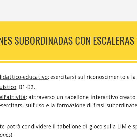
NES SUBORDINADAS CON ESCALERAS 
 didattico-educativo
:
esercitarsi sul riconoscimento e la
guistico
:
B1-B2.
ll'attività
:
attraverso un tabellone interattivo creat
sercitarsi sull'uso e la formazione di frasi subordina
e potrà condividere il tabellone di gioco sulla LIM e sp
iones
):