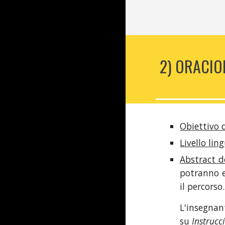
2) ORACIO
Ob
iettivo
Livello lin
Abstract de
potranno e
il percorso.
L'insegnant
su
Instrucc