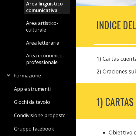
Area linguistico-
comunicativa
INDICE DEL
Area artistico-
culturale
Area letteraria
Area economico-
1) Cartas cuen
professionale
2) Oraciones su
Formazione
App e strumenti
1) CARTA
Giochi da tavolo
Condivisione proposte
Gruppo facebook
Ob
iettivo