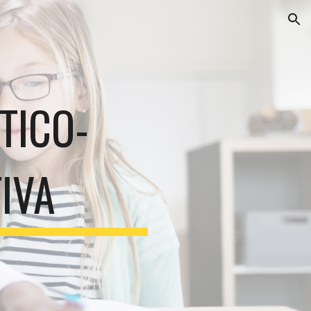
ion
TICO-
IVA