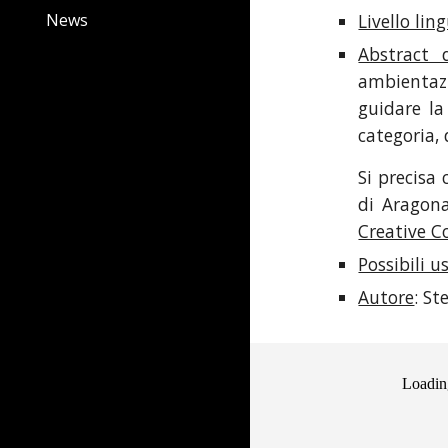
News
Livello lin
Abstract d
ambientazi
guidare la
categoria,
Si precisa 
di Aragona
Creative 
Possibili us
Autore
: St