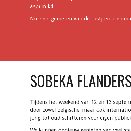
asp) in k4.
Nu even genieten van de rustperiode om e
SOBEKA FLANDERS
Tijdens het weekend van 12 en 13 septem
door zowel Belgische, maar ook internat
jong tot oud schitteren voor eigen publie
We kunnen opnieuw genieten van veel sfeer