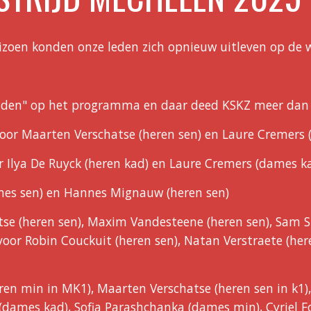
dseizoen konden onze leden zich opnieuw uitleven op de
jden" op het programma en daar deed KSKZ meer dan z
voor Maarten Verschatse (heren sen) en Laure Cremers 
r Ilya De Ruyck (heren kad) en Laure Cremers (dames k
ames sen) en Hannes Mignauw (heren sen)
se (heren sen), Maxim Vandesteene (heren sen), Sam S
or Robin Couckuit (heren sen), Natan Verstraete (here
ren min in MK1), Maarten Verschatse (heren sen in k1)
(dames kad), Sofia Parashchanka (dames min), Cyriel F