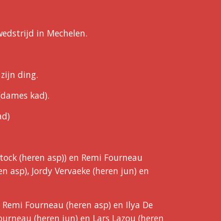
 wedstrijd in Mechelen.
ijn ding.
(dames kad).
ad)
tock (heren asp)) en Remi Fourneau
n asp), Jordy Vervaeke (heren jun) en
, Remi Fourneau (heren asp) en Ilya De
ourneau (heren jun) en Lars Lazou (heren