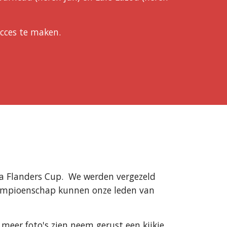
ucces te maken.
ka Flanders Cup
.
We werden vergezeld
 Kampioenschap kunnen onze leden van
meer foto's zien neem gerust een kijkje