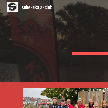
sobekakajakclub
Sk