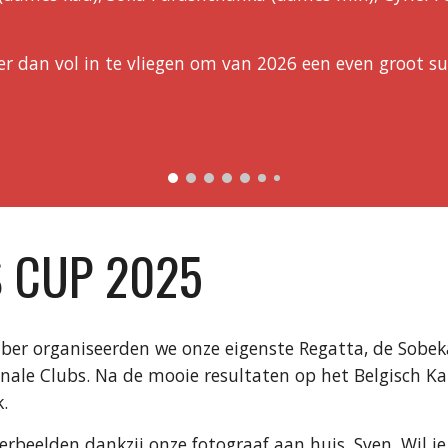
r dan vol in te vliegen om van 2026 een even groot s
 CUP 2025
ber organiseerden we onze
eigenste Regatta
, de Sobe
ionale Clubs. Na de mooie resultaten op het Belgisch
k.
beelden dankzij onze fotograaf aan huis, Sven. Wil je 