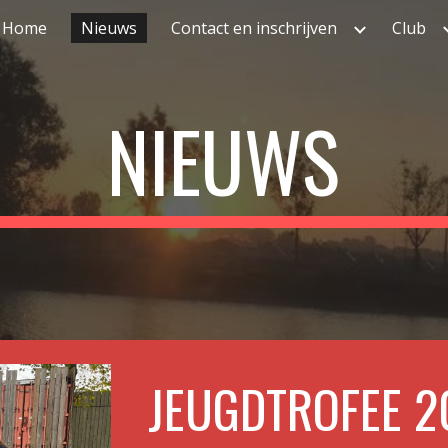
Home
Nieuws
Contact en inschrijven
Club
ip to main content
Skip to navigat
NIEUWS
JEUGDTROFEE 2