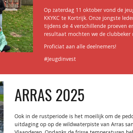
Op zaterdag 11 oktober vond de jeug
KKYKC te Kortrijk. Onze jongste led
tijdens de 4 verschillende proeven 
resultaat mochten we de clubbeker
Proficiat aan alle deelnemers!
#Jeugdinvest
ARRAS 2025
Ook in de rustperiode is het moeilijk om de ped
uitdaging op op de wildwaterpiste van Arras s
Vlaanderen. Ondanks de frisse temperaturen h