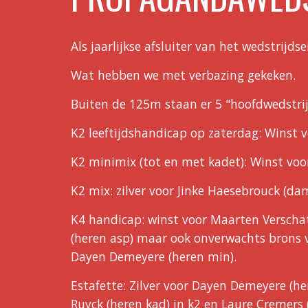
Als jaarlijkse afsluiter van het wedstrij
Wat hebben we met verbazing gekeken.
Buiten de 125m staan er 5 "hoofdwedstri
K2 leeftijdshandicap op zaterdag: Winst 
K2 minimix (tot en met kadet): Winst voo
K2 mix: zilver voor Jinke Haesebrouck (d
K4 handicap: winst voor Maarten Verschat
(heren asp) maar ook onverwachts brons vo
Dayen Demeyere (heren min).
Estafette: Zilver voor Dayen Demeyere (he
Ruyck (heren kad) in k2 en Laure Cremers 