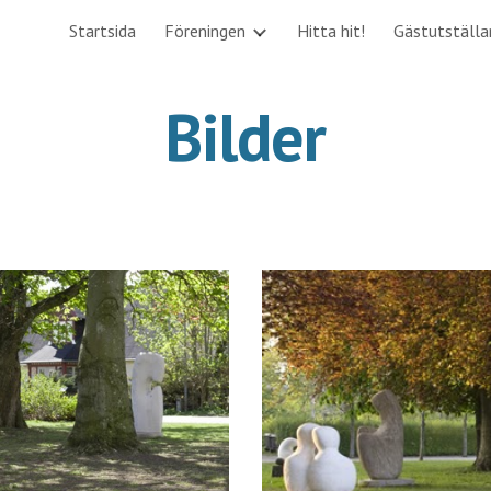
Startsida
Föreningen
Hitta hit!
Gästutställa
ip to main content
Skip to navigat
Bilder