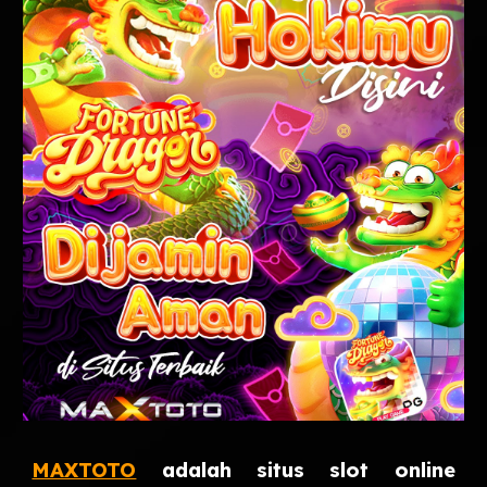
MAXTOTO
adalah situs slot online