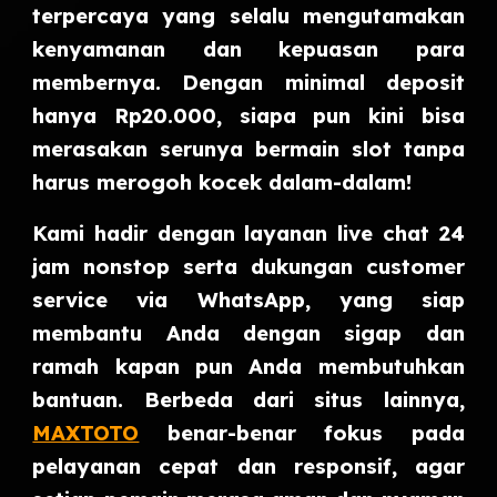
terpercaya yang selalu mengutamakan
kenyamanan dan kepuasan para
membernya. Dengan minimal deposit
hanya Rp20.000, siapa pun kini bisa
merasakan serunya bermain slot tanpa
harus merogoh kocek dalam-dalam!
Kami hadir dengan layanan live chat 24
jam nonstop serta dukungan customer
service via WhatsApp, yang siap
membantu Anda dengan sigap dan
ramah kapan pun Anda membutuhkan
bantuan. Berbeda dari situs lainnya,
MAXTOTO
benar-benar fokus pada
pelayanan cepat dan responsif, agar