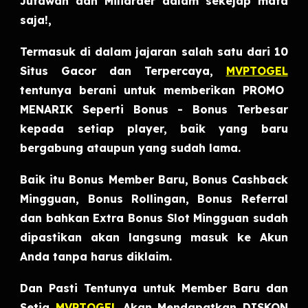
Jutawan dan Miliarder dalam sekejap mata
saja!,
Termasuk di dalam jajaran salah satu dari 10
Situs Gacor dan Terpercaya,
MVPTOGEL
tentunya berani untuk memberikan PROMO
MENARIK Seperti Bonus - Bonus Terbesar
kepada setiap player, baik yang baru
bergabung ataupun yang sudah lama.
Baik itu Bonus Member Baru, Bonus Cashback
Mingguan, Bonus Rollingan, Bonus Referral
dan bahkan Extra Bonus Slot Mingguan sudah
dipastikan akan langsung masuk ke Akun
Anda tanpa harus diklaim.
Dan Pasti Tentunya untuk Member Baru dan
Setia
MVPTOGEL
Akan Mendapatkan DISKON