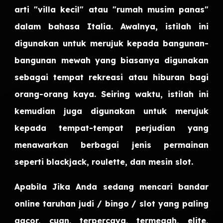
arti "villa kecil" atau "rumah musim panas"
dalam bahasa Italia. Awalnya, istilah ini
digunakan untuk merujuk kepada bangunan-
bangunan mewah yang biasanya digunakan
sebagai tempat rekreasi atau hiburan bagi
orang-orang kaya. Seiring waktu, istilah ini
kemudian juga digunakan untuk merujuk
kepada tempat-tempat perjudian yang
menawarkan berbagai jenis permainan
seperti blackjack, roulette, dan mesin slot.
Apabila Jika Anda sedang mencari bandar
online taruhan judi / bingo / slot yang paling
gacor, cuan, terpercaya, termegah, elite,