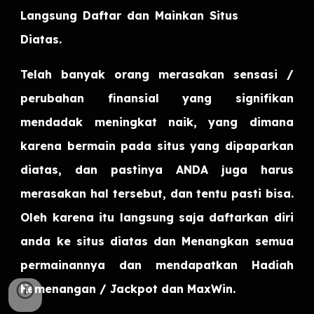
Langsung Daftar dan Mainkan Situs
Diatas.
Telah banyak orang merasakan sensasi /
perubahan finansial yang signifikan
mendadak meningkat naik, yang dimana
karena bermain pada situs yang dipaparkan
diatas, dan pastinya ANDA juga harus
merasakan hal tersebut, dan tentu pasti bisa.
Oleh karena itu langsung saja daftarkan diri
anda ke situs diatas dan Menangkan semua
permainannya dan mendapatkan Hadiah
Kemenangan / Jackpot dan MaxWin.