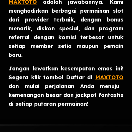
MAXTOTO
adalah jawabannya. Kami
menghadirkan berbagai permainan slot
dari provider terbaik, dengan bonus
menarik, diskon spesial, dan program
referral dengan komisi terbesar untuk
setiap member setia maupun pemain
baru.
Jangan lewatkan kesempatan emas ini!
Segera klik tombol Daftar di
MAXTOTO
dan mulai perjalanan Anda menuju
kemenangan besar dan jackpot fantastis
di setiap putaran permainan!