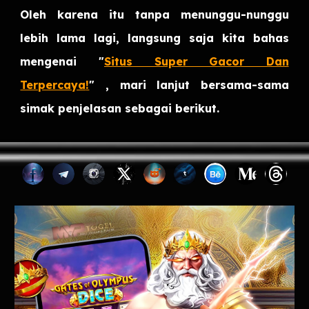
Oleh karena itu tanpa menunggu-nunggu
lebih lama lagi, langsung saja kita bahas
mengenai "
Situs Super Gacor Dan
Terpercaya
!
" , mari lanjut bersama-sama
simak penjelasan sebagai berikut.