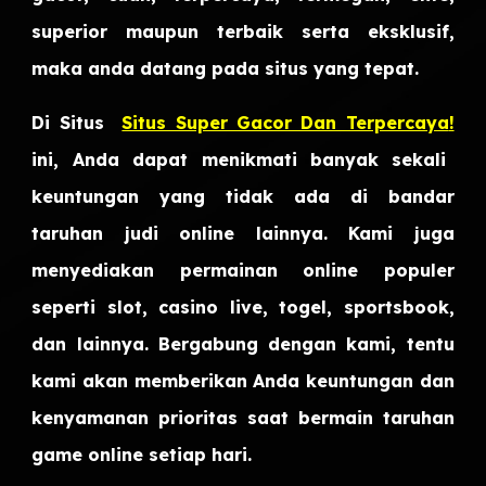
superior maupun terbaik serta eksklusif,
maka anda datang pada situs yang tepat.
Di Situs
Situs Super Gacor Dan Terpercaya
!
ini, Anda dapat menikmati banyak sekali
keuntungan yang tidak ada di bandar
taruhan judi online lainnya. Kami juga
menyediakan permainan online populer
seperti slot, casino live, togel, sportsbook,
dan lainnya. Bergabung dengan kami, tentu
kami akan memberikan Anda keuntungan dan
kenyamanan prioritas saat bermain taruhan
game online setiap hari.