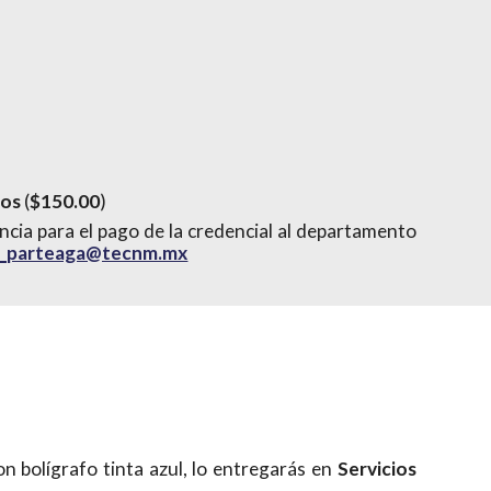
ros
(
$150.00
)
encia para el pago de la c
redencial
al departamento
f_parteaga@tecnm.mx
n bolígrafo tinta azul, lo entregarás en
Servicios