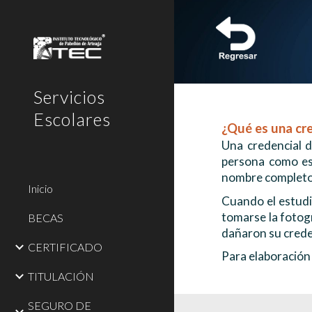
Sk
Servicios
Escolares
¿Qué es una c
r
Una credencial d
persona como est
nombre completo, 
Inicio
Cuando el estudia
tomarse la fotogr
BECAS
dañaron su creden
CERTIFICADO
Para elaboración
TITULACIÓN
SEGURO DE