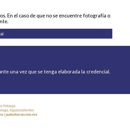
tos. En el caso de que no se encuentre fotografía o
nte.
al
ante una vez que se tenga elaborada la credencial.
de Arteaga
teaga, Aguascalientes
x | pabellon.tecnm.mx