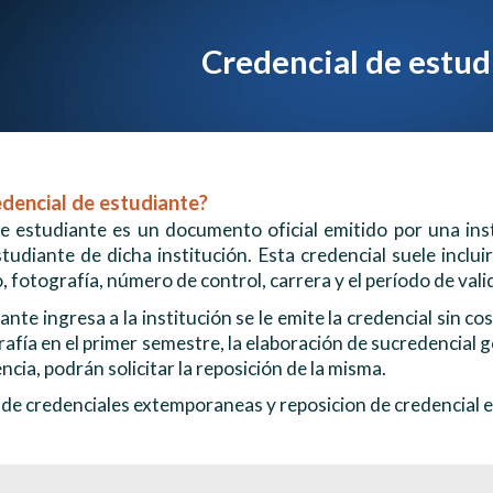
ip to main content
Skip to navigat
C
redencial de estud
edencial
de estudi
ante
?
e estudiante es un documento oficial emitido por una inst
udiante de dicha institución. Esta credencial suele inclui
fotografía, número de control, carrera y el período de valid
nte ingresa a la institución se le emite la credencial sin c
afía en el primer semestre, la elaboración de sucredencial 
cia, podrán solicitar la reposición de la misma.
 de credenciales extemporaneas y reposicion de credencial e