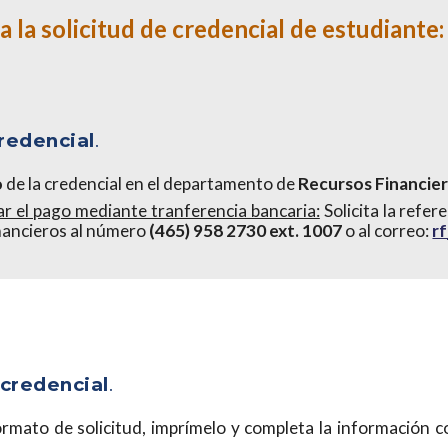
 la solicitud de
credencial de estudiante
:
redencial
.
o
de la
credencial
en el departamento de
Recursos Financie
r el pago mediante tranferencia bancaria:
Solicita la refer
inancieros al número
(465) 958 2730 ext. 1007
o al correo:
r
 c
redencial
.
rmato de solicitud, imprímelo y completa la información co