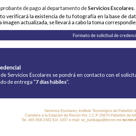
mprobante de pago al departamento de
Servicios Escolares
.
o verificará la existencia de tu fotografía en la base de da
a imagen actualizada, se llevará a cabo la toma correspondie
Formato de solicitud de credenci
redencial
de Servicios Escolares se pondrá en contacto con el solicit
do de entrega "
7 días hábiles
".
Servicios Escolares, Instituto Tecnológico de Pabellón 
Carretera a la Estación de Rincón Km. 1 C.P. 20670 Pabellón de Ar
Tel. 465 958-2482 Ext. 1007 e-mail: se_parteaga@tecnm.mx
tecnm.m
Report abuse