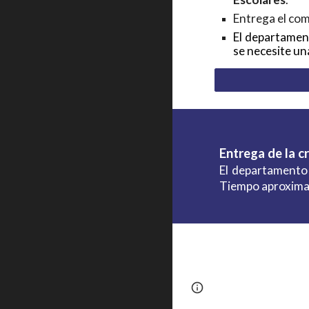
Entrega el co
El departament
se necesite un
Entrega de la c
El departamento 
Tiempo aproxima
Page
Google Sites
updated