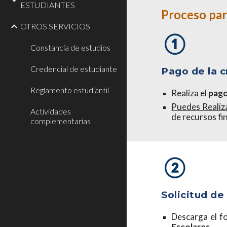
ESTUDIANTES
Proceso para
OTROS SERVICIOS
①
Constancia de estudios
Credencial de estudiante
Pago de la c
Reglamento estudiantil
Realiza el
pag
Puedes Realiza
Actividades
de recursos f
complementarias
②
Solicitud de
Descarga el fo
Escolares
.