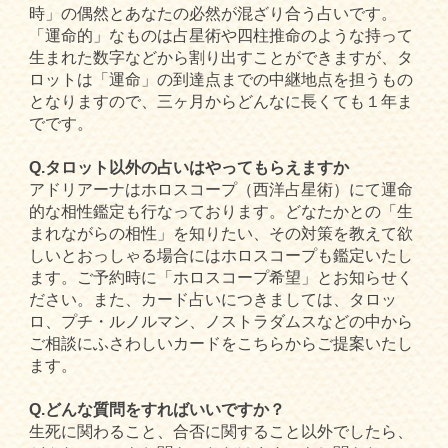
時」の偶然とあなたの必然が混ざり合う占いです。
「運命的」なものは占星術や四柱推命のような持って
生まれた数字などから割り出すことができますが、タ
ロットは「運命」の到達点までの中継地点を担うもの
となりますので、三ヶ月からどんなに長くても１年ま
でです。
Q.タロット以外の占いはやってもらえますか
アドリアーナはホロスコープ（西洋占星術）にて運命
的な相性鑑定も行なっております。どなたかとの「生
まれながらの相性」を知りたい、その対策を教えて欲
しいとおっしゃる場合にはホロスコープも鑑定いたし
ます。ご予約時に「ホロスコープ希望」とお知らせく
ださい。また、カード占いにつきましては、タロッ
ロ、プチ・ルノルマン、ノストラダムスなどの中から
ご相談にふさわしいカードをこちらからご提案いたし
ます。
Q.どんな質問をすればいいですか？
生死に関わること、合否に関すること以外でしたら、