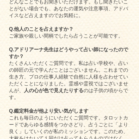
どんなことでもお聞きいただけます。もし聞きたいこ
とがない場合でも、あなたの運気や注意事項、アドバ
イスなど占えますのでお気軽に。
Q.他人のことを占えますか？
ご家族や親しい間柄でしたら占うことが可能です。
Q.アドリアーナ先生はどうやって占い師になったので
すか？
たくさんいただくご質問です。私は占い学校や、占い
の師匠の元で学んだことはございません。これまでの
生き方、プロの仕事人経験で自然に人様を占わせてい
ただくことになりました。霊感や霊視ではございませ
んが、
人の心が色で見えたりする
のは子供の頃からで
す。
Q.鑑定料金が他より安い気がします
これも毎日のようにいただくご質問です。タロットカ
ードであらゆる感情をつかさどり、占うごとに「より
良く」していくのが私のミッションです。このため、
大枚をはたいて１回だけ占ってもらうものではなく、