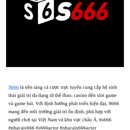
S666
là nền tảng cá cược trực tuyến cung cấp hệ sinh
thái giải trí đa dạng từ thể thao, casino đến slot game
và game bài. Với định hướng phát triển hiện đại, S666
mang đến môi trường giải trí ổn định, phù hợp với
người chơi tại Việt Nam và khu vực châu Á. #s666
#nhacais666 #s666actor #nhacais666actor