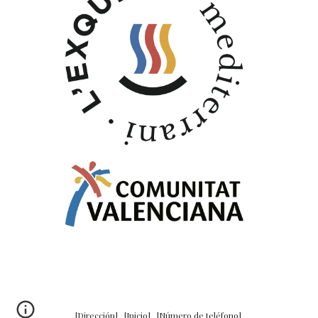
[
Dirección
] [
Inicio
] [
Número de teléfono
]