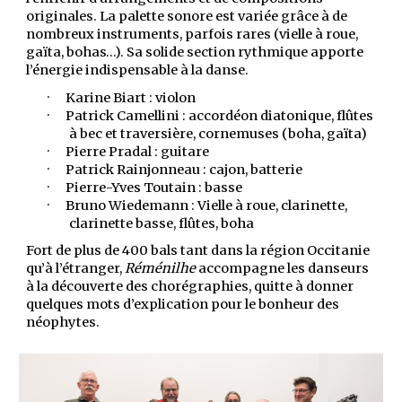
originales. La palette sonore est variée grâce à de
nombreux instruments, parfois rares (vielle à roue,
gaïta, bohas…). Sa solide section rythmique apporte
l’énergie indispensable à la danse.
·
Karine Biart : violon
·
Patrick Camellini : accordéon diatonique, flûtes
à bec et traversière, cornemuses (boha, gaïta)
·
Pierre Pradal : guitare
·
Patrick Rainjonneau : cajon, batterie
·
Pierre-Yves Toutain : basse
·
Bruno Wiedemann : Vielle à roue, clarinette,
clarinette basse, flûtes, boha
Fort de plus de 400 bals tant dans la région Occitanie
qu’à l’étranger,
Réménilhe
accompagne les danseurs
à la découverte des chorégraphies, quitte à donner
quelques mots d’explication pour le bonheur des
néophytes.