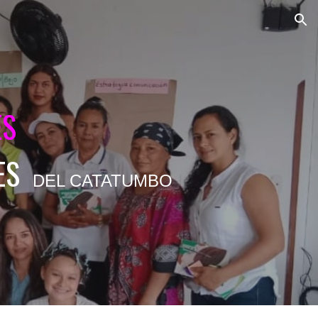
ion
ES
ES
DEL CATATUMBO