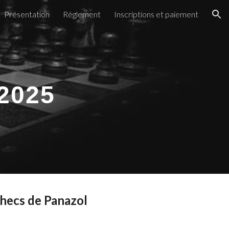
Présentation
Règlement
Inscriptions et paiement
ion
 2025
checs de Panazol