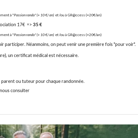
ement à "
Passion rando
"
(+
10
€
/
an)
et /ou à GR@
ccess (+20€/an)
sociation
1
7
€ =>
35
€
ement à "
Passion rando
"
(+
10
€
/
an)
et /ou à GR@
ccess (+20€/an)
ir participer
.
N
éanmoins, on peut venir une première fois "pour voir".
e), un certificat médical est nécessaire.
 parent ou tuteur po
ur chaque randonnée
.
à nous consulter