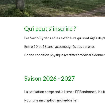
Qui peut s'inscrire ?
Les Saint-Cyriens et les extérieurs qui sont
â
gés de p
Entre
10
et
18 ans : accompagnés des parents
Bonne condition physique (certificat médical à donne
Saison 202
6
- 202
7
La c
otisation
comprend
la licence FFRandonnée
,
les f
Pour une
inscription individuelle
: