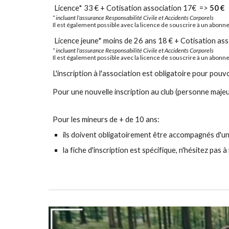
Licence*
33
€ + Cotisation association
17
€ =>
50
€
* incluant l'assurance
Responsabilité Civile et Accidents Corporels
Il est également possible avec la licence de souscrire à un abonn
Licence jeune* moins de 26 ans
18
€ + Cotisation as
* incluant l'assurance
Responsabilité Civile et Accidents Corporels
Il est également possible avec la licence de souscrire à un abonn
L'i
nscription à l'association est obligatoire pour pouvo
Pour une nouvelle inscription au club (personne majeur
Pour les mineurs de + de 10 ans:
i
ls doivent obligatoirement être accompagnés d'un
la fiche d'inscription est spécifique, n'hésitez pas 