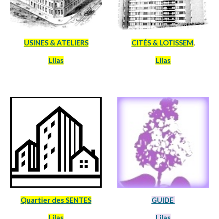
USINES & A
TELIERS
CITÉS & LOTISSEM
.
Lilas
Lilas
Quartier des SENTES
GUIDE
Lilas
Lilas