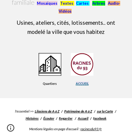
familiale
Mosaïques
Textes
Cartes
Arbres
Audio-
Vidéos
Usines, ateliers, cités, lotissements.. ont
modelé la ville que vous habitez
Quartiers
ACCUEIL
l'essentiel >>
Lilasiens de A à Z
/
Patrimoine de A à Z
/
sur la Carte
/
Histoires
/
Écouter
/
/
Accueil
/
facebook
Regarder
Mentions légales en page d'accueil :
racinesdu93.fr