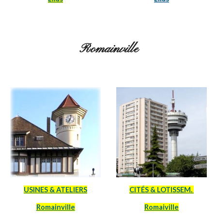
Romainville
CITÉS & LOTISSEM.
USINES & ATELIERS
Romaiville
Romainville