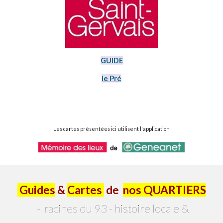
GUIDE
le Pré
Les cartes présentées ici utilisent l'application
Guides
&
Cartes
de
nos QUARTIERS
-
racines du 93 -
h
i
stoire locale &