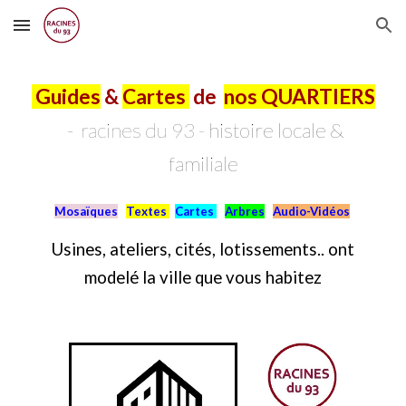
Skip to main content
Skip to navigation
Guides
&
Cartes
de
nos QUARTIERS
-
racines du 93 -
h
i
stoire locale &
familiale
Mosaïques
Textes
Cartes
Arbres
Audio-Vidéos
Usines, ateliers, cités, lotissements.. ont
modelé la ville que vous habitez