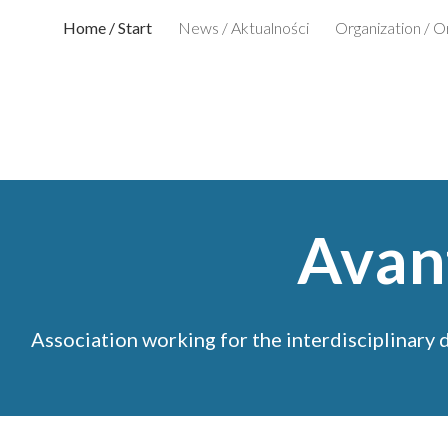
Home / Start
News / Aktualności
Organization / O
ip to main content
Skip to navigat
Avan
Association working for the interdisciplinary 