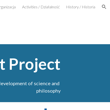
rganizacja
Activities / Działalność
History / Historia
ion
t Proje
ct
development of science and 
philosophy