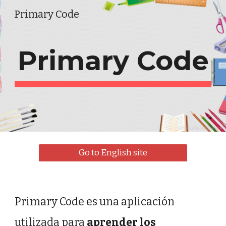
Primary Code
Skip to main content
Skip to navigation
Primary Code
Go to English site
Primary Code es una aplicación 
utilizada para 
aprender los 