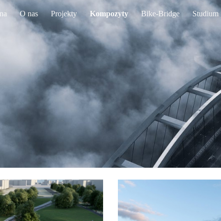
na
O nas
Projekty
Kompozyty
Bike-Bridge
Studium
ip to main content
Skip to navigat