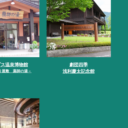
プス温泉博物館
劇団四季
浅利慶太記念館
り屋敷 薬師の湯－