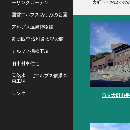
ーリングガーデン
大町市へお出かけ
国営アルプスあづみの公園
アルプス温泉博物館
劇団四季 浅利慶太記念館
アルプス搗精工場
旧中村家住宅
天然水 北アルプス信濃の
森工場
リンク
市立大町山岳