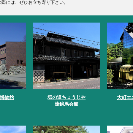
の際には、ぜひお立ち寄り下さい。
塩の道ちょうじや
博物館
大町エ
流鏑馬会館