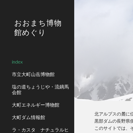
Sk
おおまち博物
館めぐり
index
市立大町山岳博物館
塩の道ちょうじや・流鏑馬
会館
大町エネルギー博物館
北アルプスの麓に
大町ダム情報館
黒部ダムの長野県
このサイトでは、
ラ・カスタ ナチュラルヒ