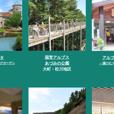
国営アルプス
タ
アル
あづみの公園
グガーデン
－湯けむ
大町・松川地区