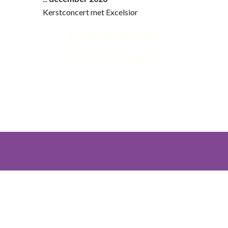
Kerstconcert met Excelsior
donderdagavonden
20.00 De Drie maenen