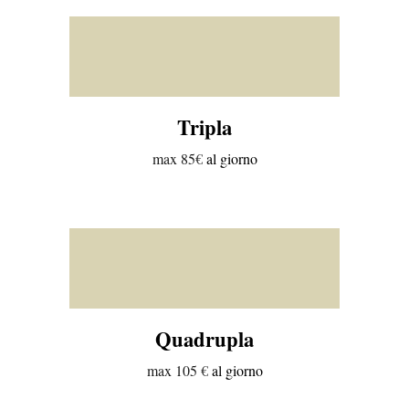
Tripla
max
85
€
al giorno
Quadrupla
max 10
5
€
al giorno