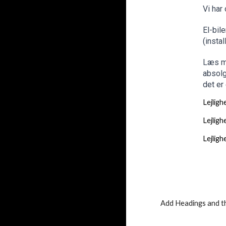
Vi har
El-bil
(insta
Læs me
absolg
det er
Lejlig
Lejlig
Lejlig
Add Headings and th