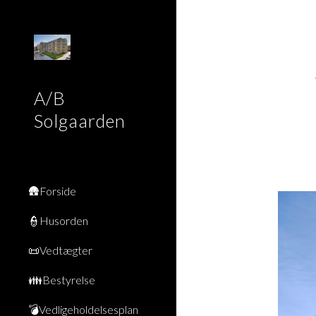
Sk
A/B
Solgaarden
🛖Forside
👮Husorden
📜Vedtægter
👪Bestyrelse
💣Vedligeholdelsesplan