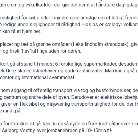
 tørrerum og cykelkælder, der gør det nemt at håndtere dagligda
 mulighed for købe eller i mindre grad ansøge om et ledigt freml
e ledige andelslejligheder til rådighed. Hos os er kæledyr velk
r kan få et hjem her.
placering tæt på grønne områder (f.eks lindholm strandpark) giv
n og frisk "hav"luft lige uden for døren.
 kort gå afstand til mindst 6 forskellige supermarkeder, desude
tek flere skoler, børnehaver og gode restauranter. Man kan også g
center og international svømmehal.
 nem adgang til offentlig transport via tog og busforbindelser, de
g centrum og andre dele af byen. Derudover er elektriske løbehju
t giver en fleksibel og miljøvenlig transportmulighed for de, der
rundt på.
u foretrækker at gå, kan du også nyde en frisk kort gåtur over Li
til Aalborg Vestby over jernbanebroen
på 10-15min
.👬