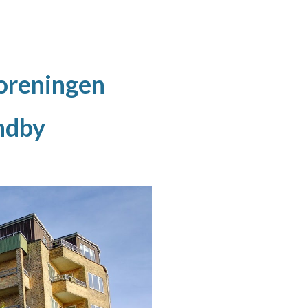
ion
foreningen
ndby