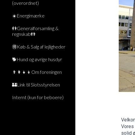
(overordnet)
☀️Energimærke
👬Generalforsamling &
regnskab👬
🉐Køb & Salg af lejligheder
🐕Hund og øvrige husdyr
👨‍👩‍👧‍👦Om foreningen
🏰Link til Slotsstyrelsen
Internt (kun for beboere)
Velko
Vores 
solid 