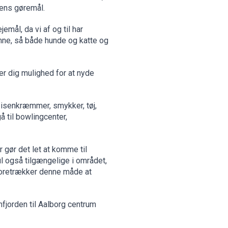
gens gøremål.
ejemål,
da vi af og
til har
omne, så både hunde og katte og
er dig mulighed for at nyde
n isenkræmmer, smykker, tøj,
å til bowlingcenter,
r gør det let at komme til
l også tilgængelige i området,
 foretrækker denne måde at
mfjorden til Aalborg centrum