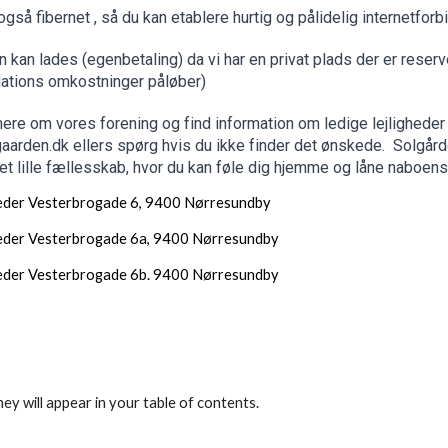
 også fibernet , så du kan etablere hurtig og pålidelig internetfor
en kan lades (egenbetaling) da vi har en privat plads der er reserve
llations omkostninger påløber)
re om vores forening og find information om ledige lejlighede
aarden.dk ellers spørg hvis du ikke finder det ønskede. Solgårde
 et lille fællesskab, hvor du kan føle dig hjemme og låne naboen
heder Vesterbrogade 6, 9400 Nørresundby
heder Vesterbrogade 6a, 9400 Nørresundby
heder Vesterbrogade 6b. 9400 Nørresundby
ey will appear in your table of contents.