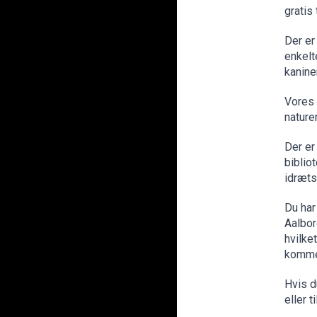
gratis
Der er
enkelt
kanine
Vores 
nature
Der er
biblio
idræts
Du har
Aalbor
hvilke
komme 
Hvis d
eller 