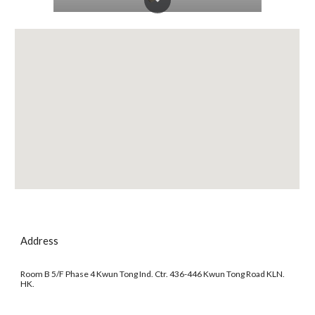
Address
Room B 5/F Phase 4 Kwun Tong Ind. Ctr. 436-446 Kwun Tong Road KLN.
HK.