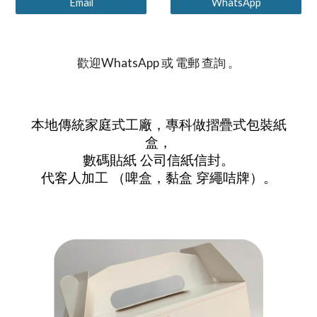
Email
WhatsApp
歡迎WhatsApp 或 電郵 查詢 。
本地傳統家庭式工廠，專科做摺疊式包裝紙
盒，
數碼貼紙 公司信紙信封。
代客人加工 （啤盒，黏盒 穿繩咭牌）。