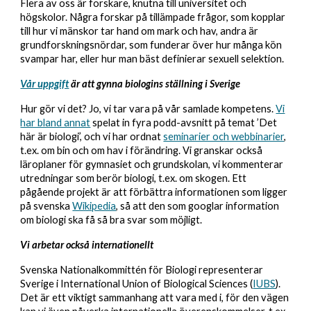
Flera av oss är forskare, knutna till universitet och
högskolor. Några forskar på tillämpade frågor, som kopplar
till hur vi mänskor tar hand om mark och hav, andra är
grundforskningsnördar, som funderar över hur många kön
svampar har, eller hur man bäst definierar sexuell selektion.
Vår uppgift
är att gynna biologins ställning i Sverige
Hur gör vi det? Jo, vi tar vara på vår samlade kompetens.
Vi
har bland annat
spelat in fyra podd-avsnitt på temat ’Det
här är biologi’, och vi har ordnat
seminarier och webbinarier
,
t.ex. om bin och om hav i förändring. Vi granskar också
läroplaner för gymnasiet och grundskolan, vi kommenterar
utredningar som berör biologi, t.ex. om skogen. Ett
pågående projekt är att förbättra informationen som ligger
på svenska
Wikipedia
, så att den som googlar information
om biologi ska få så bra svar som möjligt.
Vi arbetar också internationellt
Svenska Nationalkommittén för Biologi representerar
Sverige i International Union of Biological Sciences (
IUBS
).
Det är ett viktigt sammanhang att vara med i, för den vägen