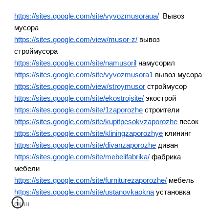
https://sites.google.com/site/vyvozmusoraua/
Вывоз
мусора
https://sites.google.com/view/musor-z/
вывоз
строймусора
https://sites.google.com/site/namusoril
намусорил
https://sites.google.com/site/vyvozmusora1
вывоз мусора
https://sites.google.com/view/stroymusor
строймусор
https://sites.google.com/site/ekostrojsite/
экострой
https://sites.google.com/site/1zaporozhe
строители
https://sites.google.com/site/kupitpesokvzaporozhe
песок
https://sites.google.com/site/kliningzaporozhye
клининг
https://sites.google.com/site/divanzaporozhe
диван
https://sites.google.com/site/mebelifabrika/
фабрика
мебели
https://sites.google.com/site/furniturezaporozhe/
мебель
https://sites.google.com/site/ustanovkaokna
установка
окон