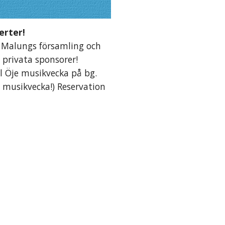
erter!
 Malungs församling och
 privata sponsorer!
ll Öje musikvecka på bg.
e musikvecka!) Reservation
r