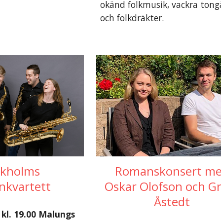
okänd folkmusik, vackra ton
och folkdräkter.
Romanskonsert m
ckholms
Oskar Olofson och G
nkvartett
Åstedt
 kl. 19.00 Malungs