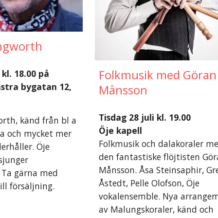
ingworth
Folkmusik med Göran
kl. 18.00
på
ästra bygatan 12,
Månsson
Tisdag 2
8
juli kl. 19.00
rth, känd från bl a
Öje kapell
da och mycket mer
Folkmusik och dalakoraler m
erhåller. Öje
den fantastiske flöjtisten Gö
sjunger
Månsson.
Åsa Steinsaphir, Gr
 Ta gärna med
Åstedt, Pelle Olofson, Öje
ill försäljning.
vokalensemble. Nya arrange
av Malungskoraler, känd och