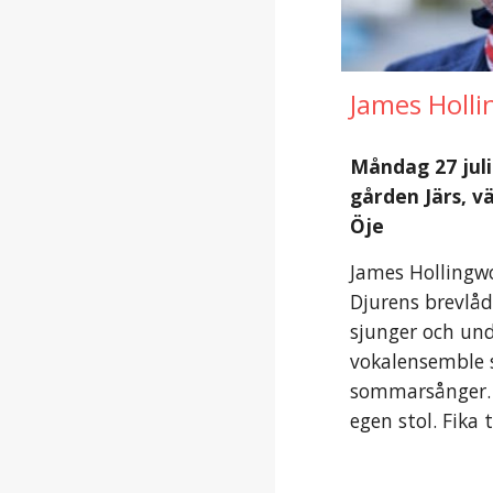
James Holl
Måndag 27 juli 
gården Järs, v
Öje
James Hollingwo
Djurens brevlå
sjunger och und
vokalensemble 
sommarsånger.
egen stol. Fika t