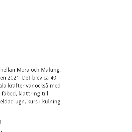
t mellan Mora och Malung.
en 2021. Det blev ca 40
ala krafter var också med
äbod, klättring till
deldad ugn, kurs i kulning
 !