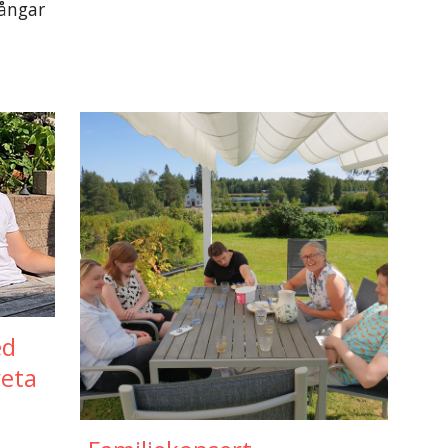
gångar
ed
reta