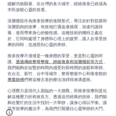
緩解功效顯著。在台灣的各大城市，經絡推拿已經成為
市民放鬆心靈的首選。
深層撥筋作為推拿按摩的進階形式，專注於針對筋膜和
深層肌肉的按摩，有效地打通血液循環，加速代謝排
毒，進而帶來身心的愉悅感。這種技術的獨特之處在
於，它同時處理了身體和心理上的疲勞，讓人在享受按
摩的同時，也感受到心靈的寧靜。
推拿按摩不僅僅是一種身體的享受，更是對心靈的呵
護。
透過傳統整骨整復、經絡推拿和深層撥筋等方式
，
我們能夠在短暫的時間內感受到長時間的放鬆和寧靜。
在台北、新竹、台中等城市，整骨整復中心和推拿館的
專業師傅
們將這種古老的療法演繹得淋漓盡致。
心理壓力是現代人面臨的一大挑戰，而推拿按摩則是化
解這種壓力的有效良方。透過這些經典的技術，我們能
夠在繁忙的生活中找到一片寧靜，讓身心得以平衡。讓
推拿按摩的魔法手，為我們打開通往心靈寧靜的大門。