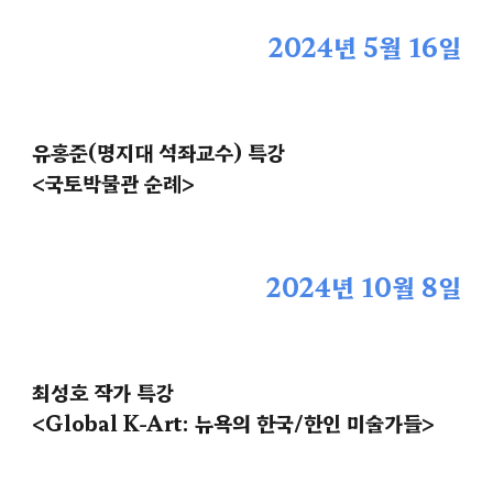
202
4
년
5
월 1
6
일
유홍준(명지대 석좌교수) 특강
<국토박물관 순례>
202
4
년
10
월
8
일
최성호 작가
특강
<
Global K-Art: 뉴욕의 한국/한인 미술가들
>