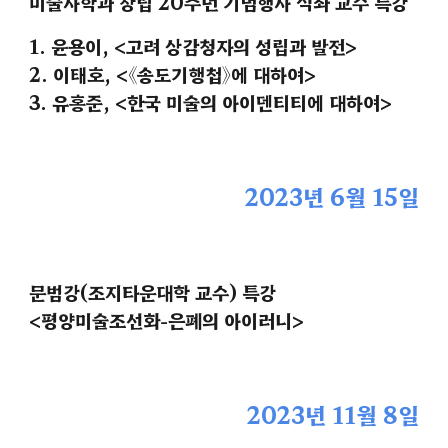
미술사학과 창립 20주년 기념행사 석좌 교수 특강
1. 윤용이, <고려 상감청자의 성립과 발전>
2. 이태호, <《송도기행첩》에 대하여>
3. 유홍준, <한국 미술의 아이덴티티에 대하여>
2023년 6월 15일
문범강(조지타운대학 교수) 특강
<평양미술조선화-은폐의 아이러니>
2023년
11
월
8
일