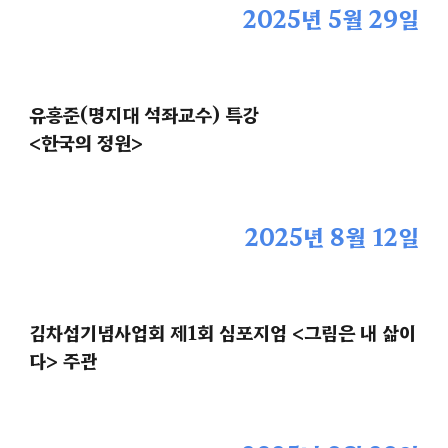
2025년
5
월
29
일
유홍준(명지대 석좌교수) 특강
<
한국의 정원
>
2025년
8
월
12
일
김차섭기념사업회 제1회 심포지엄 <그림은 내 삶이
다> 주관