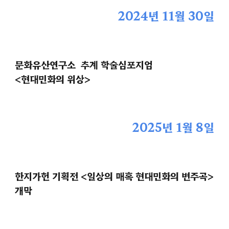
2024년 1
1
월
30
일
문화유산연구소 추계 학술심포지엄
<
현대민화의 위상
>
202
5
년
1
월 8일
한지가헌 기획전 <일상의 매혹 현대민화의 변주곡>
개막