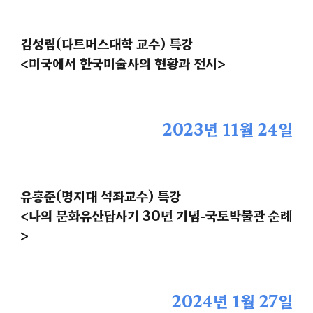
김성림
(
다트머스대학
교수) 특강
<
미국에서 한국미술사의 현황과 전시
>
2023년
11
월
24
일
유홍준
(
명지대
석좌교수) 특강
<
나의 문화유산답사기 30년 기념
-
국토박물관 순례
>
202
4
년
1
월
27
일