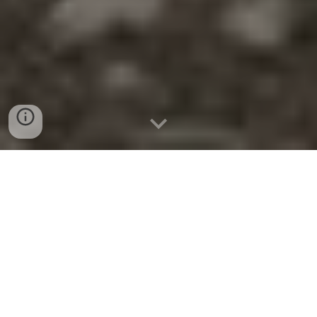
APR-MAG  2021
Porte Aperte al progetto 