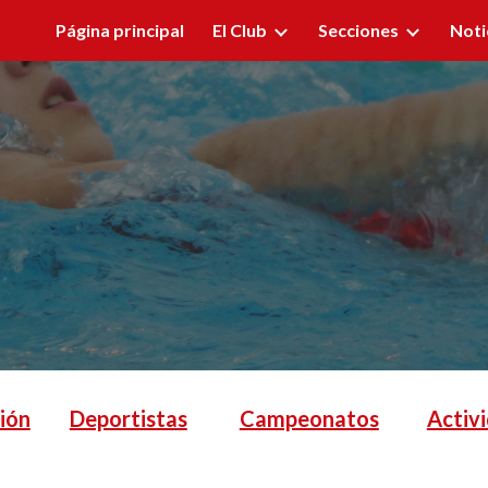
Página principal
El Club
Secciones
Noti
ip to main content
Skip to navigat
ción
Deportistas
Campeonatos
Activ