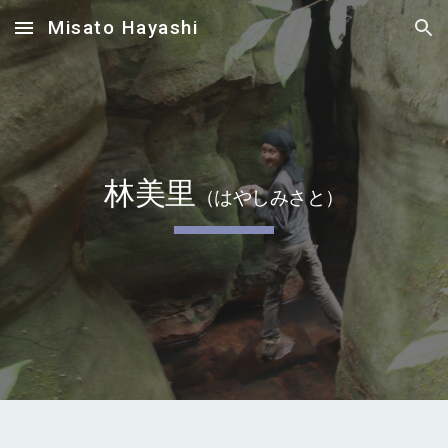
Misato Hayashi
Skip to main content
Skip to navigation
林美里
（はやしみさと）