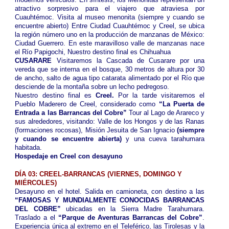
atractivo sorpresivo para el viajero que atraviesa por
Cuauhtémoc. Visita al museo menonita (siempre y cuando se
encuentre abierto) Entre Ciudad Cuauhtémoc y Creel, se ubica
la región número uno en la producción de manzanas de México:
Ciudad Guerrero. En este maravilloso valle de manzanas nace
el Río Papigochi, Nuestro destino final es Chihuahua
CUSARARE
Visitaremos la Cascada de Cusarare por una
vereda que se interna en el bosque, 30 metros de altura por 30
de ancho, salto de agua tipo catarata alimentado por el Río que
desciende de la montaña sobre un lecho pedregoso.
Nuestro destino final es
Creel.
Por la tarde visitaremos el
Pueblo Maderero de Creel, considerado como
“La Puerta de
Entrada a las Barrancas del Cobre”
Tour al Lago de Arareco y
sus alrededores, visitando: Valle de los Hongos y de las Ranas
(formaciones rocosas), Misión Jesuita de San Ignacio
(siempre
y cuando se encuentre abierta)
y una cueva tarahumara
habitada.
Hospedaje en Creel con desayuno
DÍA 03: CREEL-BARRANCAS (
VIERNES, DOMINGO Y
MIÉRCOLES
)
Desayuno en el hotel. Salida en camioneta, con destino a las
“FAMOSAS Y MUNDIALMENTE CONOCIDAS BARRANCAS
DEL COBRE”
ubicadas en la Sierra Madre Tarahumara.
Traslado a el
“Parque de Aventuras Barrancas del Cobre”
.
Experiencia única al extremo en el Teleférico, las Tirolesas y la