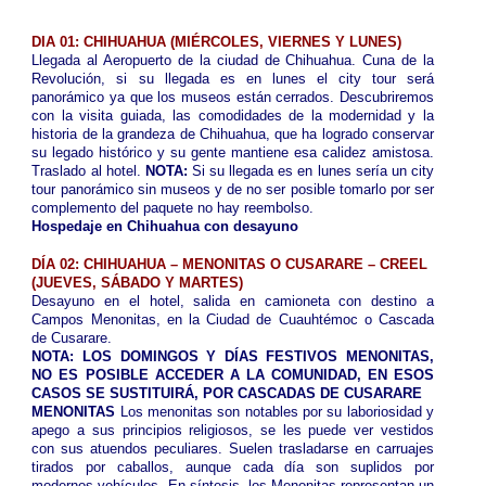
DIA 01: CHIHUAHUA (MIÉRCOLES, VIERNES Y LUNES)
Llegada al Aeropuerto de la ciudad de Chihuahua. Cuna de la
Revolución, si su llegada es en lunes el city tour será
panorámico ya que los museos están cerrados. Descubriremos
con la visita guiada, las comodidades de la modernidad y la
historia de la grandeza de Chihuahua, que ha logrado conservar
su legado histórico y su gente mantiene esa calidez amistosa.
Traslado al hotel.
NOTA:
Si su llegada es en lunes sería un city
tour panorámico sin museos y de no ser posible tomarlo por ser
complemento del paquete no hay reembolso.
Hospedaje en Chihuahua con desayuno
DÍA 02: CHIHUAHUA – MENONITAS O CUSARARE – CREEL
(
JUEVES, SÁBADO Y MARTES
)
Desayuno en el hotel, salida en camioneta con destino a
Campos Menonitas, en la Ciudad de Cuauhtémoc o Cascada
de Cusarare.
NOTA: LOS DOMINGOS Y DÍAS FESTIVOS MENONITAS,
NO ES POSIBLE ACCEDER A LA COMUNIDAD, EN ESOS
CASOS SE SUSTITUIRÁ, POR CASCADAS DE CUSARARE
MENONITAS
Los menonitas son notables por su laboriosidad y
apego a sus principios religiosos, se les puede ver vestidos
con sus atuendos peculiares. Suelen trasladarse en carruajes
tirados por caballos, aunque cada día son suplidos por
modernos vehículos. En síntesis, los Menonitas representan un