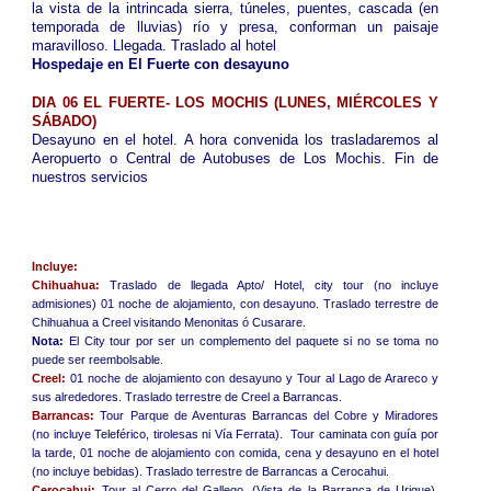
la vista de la intrincada sierra, túneles, puentes, cascada (en
temporada de lluvias) río y presa, conforman un paisaje
maravilloso. Llegada. Traslado al hotel
Hospedaje en El Fuerte con desayuno
DIA 06 EL FUERTE- LOS MOCHIS (LUNES, MIÉRCOLES Y
SÁBADO)
Desayuno en el hotel. A hora convenida los trasladaremos al
Aeropuerto o Central de Autobuses de Los Mochis. Fin de
nuestros servicios
Incluye:
Chihuahua:
Traslado de llegada Apto/ Hotel, city tour (no incluye
admisiones) 01 noche de alojamiento, con desayuno. Traslado terrestre de
Chihuahua a Creel visitando Menonitas ó Cusarare.
Nota:
El City tour por ser un complemento del paquete si no se toma no
puede ser reembolsable
.
Creel:
01 noche de alojamiento con desayuno y Tour al Lago de Arareco y
sus alrededores. Traslado terrestre de Creel a Barrancas.
Barrancas:
Tour Parque de Aventuras Barrancas del Cobre y Miradores
(no incluye Teleférico, tirolesas ni Vía Ferrata). Tour caminata con guía por
la tarde, 01 noche de alojamiento con comida, cena y desayuno en el hotel
(no incluye bebidas). Traslado terrestre de Barrancas a Cerocahui.
Cerocahui:
Tour al Cerro del Gallego, (Vista de la Barranca de Urique),