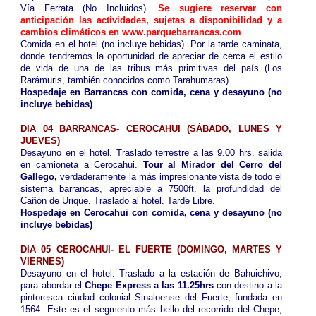
Vía Ferrata (No Incluidos).
Se sugiere reservar con
anticipación las actividades, sujetas a disponibilidad y a
cambios climáticos en www.parquebarrancas.com
Comida en el hotel (no incluye bebidas). Por la tarde caminata,
donde tendremos la oportunidad de apreciar de cerca el estilo
de vida de una de las tribus más primitivas del país (Los
Rarámuris, también conocidos como Tarahumaras).
Hospedaje en Barrancas con comida, cena y desayuno (no
incluye bebidas)
DIA 04 BARRANCAS- CEROCAHUI (SÁBADO, LUNES Y
JUEVES)
Desayuno en el hotel. Traslado terrestre a las 9.00 hrs. salida
en camioneta a Cerocahui.
Tour al Mirador del Cerro del
Gallego,
verdaderamente la más impresionante vista de todo el
sistema barrancas, apreciable a 7500ft. la profundidad del
Cañón de Urique. Traslado al hotel. Tarde Libre.
Hospedaje en Cerocahui con comida, cena y desayuno (no
incluye bebidas)
DIA 05 CEROCAHUI- EL FUERTE (DOMINGO, MARTES Y
VIERNES)
Desayuno en el hotel. Traslado a la estación de Bahuichivo,
para abordar el
Chepe Express a las 11.25hrs
con destino a la
pintoresca ciudad colonial Sinaloense del Fuerte, fundada en
1564. Este es el segmento más bello del recorrido del Chepe,