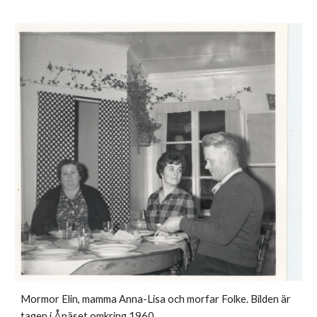
Mormor Elin, mamma Anna-Lisa och morfar Folke. Bilden är
tagen i Ånäset omkring 1960.