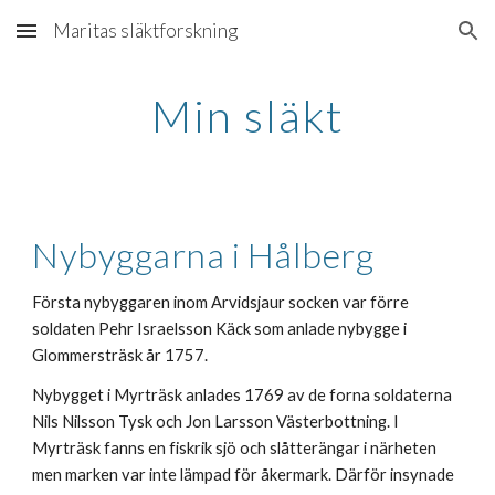
Maritas släktforskning
Skip to main content
Skip to navigation
Min släkt
Nybyggarna i Hålberg
Första nybyggaren inom Arvidsjaur socken var förre
soldaten Pehr Israelsson Käck som anlade nybygge i
Glommersträsk år 1757.
Nybygget i Myrträsk anlades 1769 av de forna soldaterna
Nils Nilsson Tysk
och Jon Larsson Västerbottning. I
Myrträsk fanns en fiskrik sjö och slåtterängar i närheten
men marken var inte lämpad för åkermark. Därför insynade