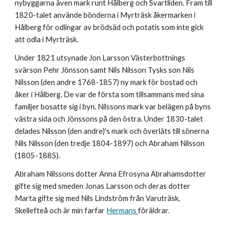
nybyggarna även mark runt Hålberg och Svartliden. Fram till
1820-talet använde bönderna i Myrträsk åkermarken i
Hålberg för odlingar av brödsäd och potatis som inte gick
att odla i Myrträsk.
Under 1821 utsynade Jon Larsson Västerbottnings
svärson Pehr Jönsson samt Nils Nilsson Tysks son
Nils
Nilsson
(den andre 1768-1857) ny mark för bostad och
åker i Hålberg. De var de första som tillsammans med sina
familjer bosatte sig i byn. Nilssons mark var belägen på byns
västra sida och Jönssons på den östra. Under 1830-talet
delades Nilsson (den andre)'s mark och överläts till sönerna
Nils Nilsson (den tredje 1804-1897) och
Abraham Nilsson
(1805-1885).
Abraham Nilssons dotter
Anna Efrosyna Abrahamsdotter
gifte sig med smeden
Jonas Larsson
och deras dotter
Marta
gifte sig med
Nils Lindström
från Varuträsk,
Skellefteå och är min farfar
Hermans
föräldrar.