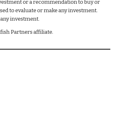
 investment or a recommendation to buy or 
 used to evaluate or make any investment. 
g any investment.
sh Partners affiliate.