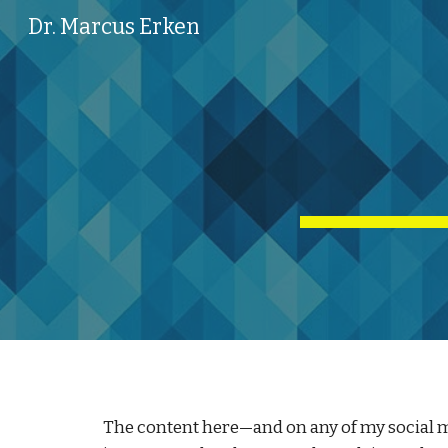
Dr. Marcus Erken
Sk
The content here—and on any of my social me