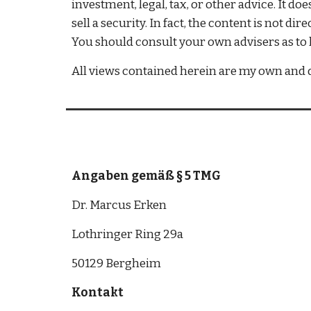
investment, legal, tax, or other advice. It d
sell a security. In fact, the content is not d
You should consult your own advisers as to 
All views contained herein are my own and do
Angaben gemäß § 5 TMG
Dr. Marcus Erken
Lothringer Ring 29a 
50129 Bergheim 
Kontakt 