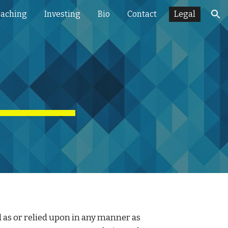
aching
Investing
Bio
Contact
Legal
ion
as or relied upon in any manner as 