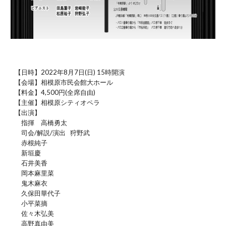
【日時】
2022年8月7日(日) 15時開演
【会場】相模原市民会館大ホール
【料金】4,500円(全席自由)
【主催】相模原シティオペラ
【出演】
指揮 高橋勇太
司会/解説/演出 狩野武
赤根純子
新垣慶
石井美香
岡本麻里菜
鬼木麻衣
久保田華代子
小平菜摘
佐々木弘美
高野真由美