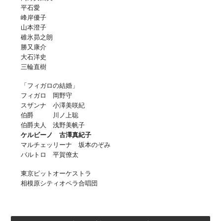
平石愛
峰岸優子
山本澄子
碓氷昴之朗
勝又康介
大石洋史
三輪直樹
「フィガロの結婚」
フィガロ 岡野守
スザンナ 小澤美咲紀
伯爵 川ノ上聡
伯爵夫人 浅野美帆子
ケルビーノ 古澤真紀子
マルチェッリーナ 坂本のぞみ
バルトロ 平賀僚太
東京ピットオーケストラ
相模原シティオペラ合唱団