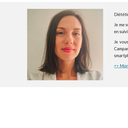
Diététi
J
e me s
en suiv
Je vous
Campan
smartp
=> Mon