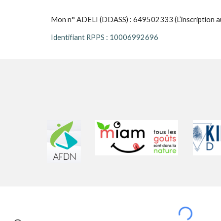
Mon n
° ADELI (DDASS) : 6495
02333
(L’inscription 
Identifiant RPPS : 10006992696