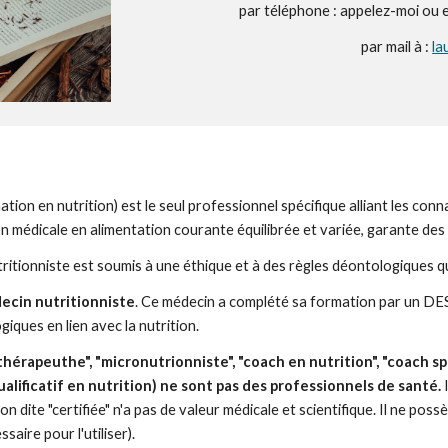
par téléphone : appelez-moi ou
par mail à :
la
tion en nutrition) est le seul professionnel spécifique alliant les conn
tion médicale en alimentation courante équilibrée et variée, garante d
utritionniste est soumis à une éthique et à des règles déontologiques q
ecin nutritionniste
. Ce médecin a complété sa formation par un DES
iques en lien avec la nutrition.
ithérapeuthe", "micronutrionniste", "coach en nutrition", "coach spo
ualificatif en nutrition) ne sont pas des professionnels de santé.
on dite "certifiée" n'a pas de valeur médicale et scientifique. Il ne 
saire pour l'utiliser).