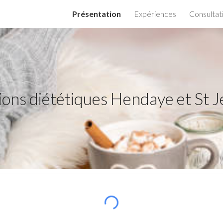
Présentation
Expériences
Consultat
ip to main content
Skip to navigat
ions diététiques Hendaye et St J