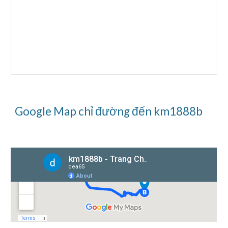
Google Map chỉ đường đến km1888b