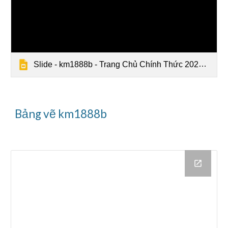
Slide - km1888b - Trang Chủ Chính Thức 2025 | Khuyến Mãi Khủng, Thưởng Nạp Lần Đầu
Bảng vẽ km1888b