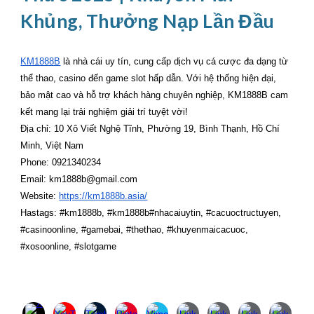
Khủng, Thưởng Nạp Lần Đầu
KM1888B
là nhà cái uy tín, cung cấp dịch vụ cá cược đa dạng từ
thể thao, casino đến game slot hấp dẫn. Với hệ thống hiện đại,
bảo mật cao và hỗ trợ khách hàng chuyên nghiệp, KM1888B cam
kết mang lại trải nghiệm giải trí tuyệt vời!
Địa chỉ: 10 Xô Viết Nghệ Tĩnh, Phường 19, Bình Thạnh, Hồ Chí
Minh, Việt Nam
Phone: 0921340234
Email: km1888b@gmail.com
Website:
https://km1888b.asia/
Hastags: #km1888b, #km1888b#nhacaiuytin, #cacuoctructuyen,
#casinoonline, #gamebai, #thethao, #khuyenmaicacuoc,
#xosoonline, #slotgame