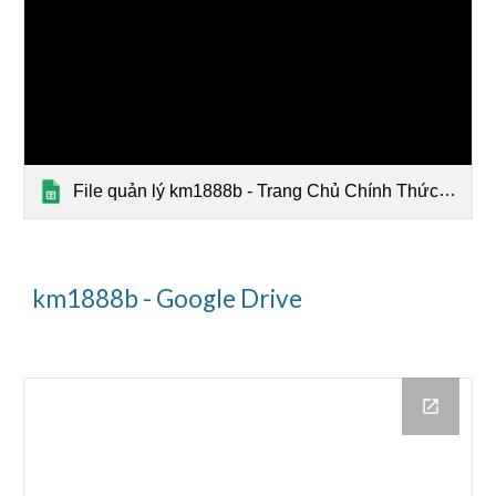
File quản lý km1888b - Trang Chủ Chính Thức 2025 | Khuyến Mãi Khủng, Thưởng Nạp Lần Đầu
km1888b - Google Drive