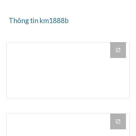
Thông tin km1888b