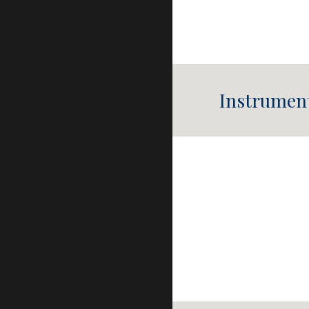
Instrumen