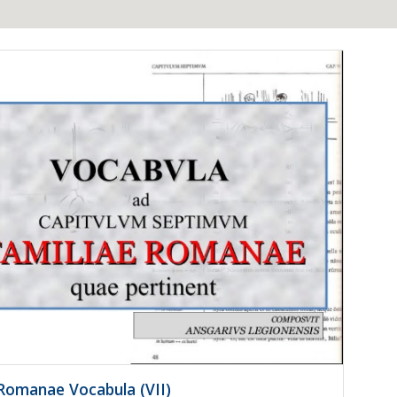
 Romanae Vocabula (VII)