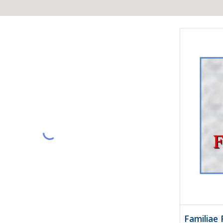
Familiae