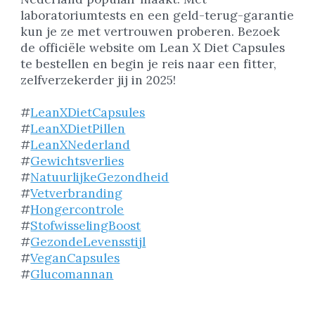
laboratoriumtests en een geld-terug-garantie
kun je ze met vertrouwen proberen. Bezoek
de officiële website om Lean X Diet Capsules
te bestellen en begin je reis naar een fitter,
zelfverzekerder jij in 2025!
#
LeanXDietCapsules
#
LeanXDietPillen
#
LeanXNederland
#
Gewichtsverlies
#
NatuurlijkeGezondheid
#
Vetverbranding
#
Hongercontrole
#
StofwisselingBoost
#
GezondeLevensstijl
#
VeganCapsules
#
Glucomannan