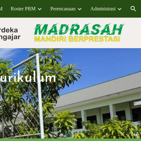
BM
Roster PBM
Perencanaan
Administrasi
ion
Kurikulum