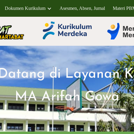
Dokumen Kurikulum
Asesmen, Absen, Jurnal
Materi P
ip to main content
Skip to navigat
Datang di Layanan 
MA Arifah Gowa