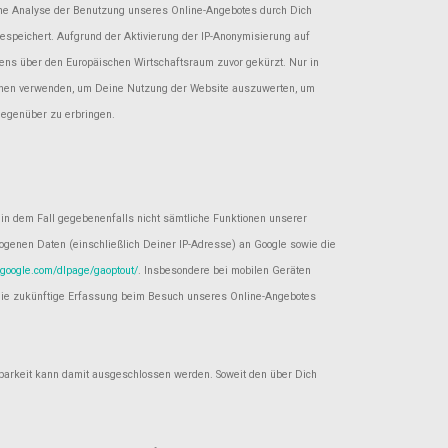
eine Analyse der Benutzung unseres Online-Angebotes durch Dich
espeichert. Aufgrund der Aktivierung der IP-Anonymisierung auf
ens über den Europäischen Wirtschaftsraum zuvor gekürzt. Nur in
tionen verwenden, um Deine Nutzung der Website auszuwerten, um
gegenüber zu erbringen.
 in dem Fall gegebenenfalls nicht sämtliche Funktionen unserer
ogenen Daten (einschließlich Deiner IP-Adresse) an Google sowie die
s.google.com/dlpage/gaoptout/
. Insbesondere bei mobilen Geräten
er die zukünftige Erfassung beim Besuch unseres Online-Angebotes
hbarkeit kann damit ausgeschlossen werden. Soweit den über Dich