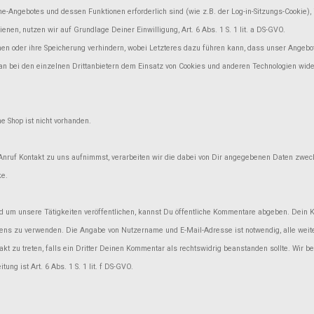
-Angebotes und dessen Funktionen erforderlich sind (wie z.B. der Log-in-Sitzungs-Cookie), is
en, nutzen wir auf Grundlage Deiner Einwilligung, Art. 6 Abs. 1 S. 1 lit. a DS-GVO.
en oder ihre Speicherung verhindern, wobei Letzteres dazu führen kann, dass unser Angebot 
n bei den einzelnen Drittanbietern dem Einsatz von Cookies und anderen Technologien wider
e Shop ist nicht vorhanden.
er Anruf Kontakt zu uns aufnimmst, verarbeiten wir die dabei von Dir angegebenen Daten zwe
ke.
und um unsere Tätigkeiten veröffentlichen, kannst Du öffentliche Kommentare abgeben. 
mens zu verwenden. Die Angabe von Nutzername und E-Mail-Adresse ist notwendig, alle weiter
takt zu treten, falls ein Dritter Deinen Kommentar als rechtswidrig beanstanden sollte. Wir b
ng ist Art. 6 Abs. 1 S. 1 lit. f DS-GVO.