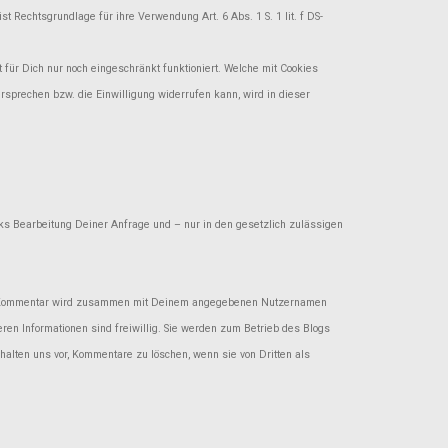
t Rechtsgrundlage für ihre Verwendung Art. 6 Abs. 1 S. 1 lit. f DS-
für Dich nur noch eingeschränkt funktioniert. Welche mit Cookies
sprechen bzw. die Einwilligung widerrufen kann, wird in dieser
cks Bearbeitung Deiner Anfrage und – nur in den gesetzlich zulässigen
Dein Kommentar wird zusammen mit Deinem angegebenen Nutzernamen
en Informationen sind freiwillig. Sie werden zum Betrieb des Blogs
ehalten uns vor, Kommentare zu löschen, wenn sie von Dritten als