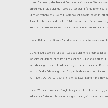
Unser Online-Angebot benutzt Google Analytics, einen Webanalysed
ermöglichen. Die durch den Cookie erzeugten Informationen über d
unserer Website wird Deine IP-Adresse von Google jedoch innerha
Ausnahmefällen wird die volle IP-Adresse an einen Server von Go
Reports über die Website-Aktivitäten zusammenzustellen und um w
Die im Rahmen von Google Analytics von Deinem Browser übermitte
Du kannst die Speicherung der Cookies durch eine entsprechende E
Website vollumfänglich wirst nutzen können. Du kannst darüber h
Verarbeitung dieser Daten durch Google verhindern, indem Du das u
kannst Du die Erfassung durch Google Analytics auch verhindern, i
verhindert. Der Opt-out-Cookie ist pro Top-Level-Domain, pro Brows
Diese Website verwendet Google Analytics mit der Erweiterung „_
erhobenen Daten ein Personenbezug zukommt, wird dieser also so