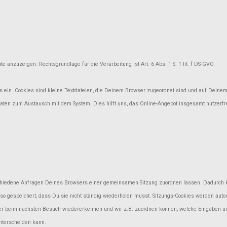
e anzuzeigen. Rechtsgrundlage für die Verarbeitung ist Art. 6 Abs. 1 S. 1 lit. f DS-GVO.
ein. Cookies sind kleine Textdateien, die Deinem Browser zugeordnet sind und auf Deinem E
 Daten zum Austausch mit dem System. Dies hilft uns, das Online-Angebot insgesamt nutzerf
erschiedene Anfragen Deines Browsers einer gemeinsamen Sitzung zuordnen lassen. Dadurch
so gespeichert, dass Du sie nicht ständig wiederholen musst. Sitzungs-Cookies werden auto
er beim nächsten Besuch wiedererkennen und wir z.B. zuordnen können, welche Eingaben un
unterscheiden kann.