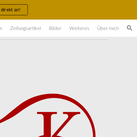
 direkt an!
ion
en
Zeitungsartikel
Bilder
Weiteres
Über mich