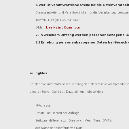
1. Wer ist verantwortliche Stelle für die Datenverarbe
Diensteanbieter und Verantwortlicher für die Verarbeitung persone
Telefon: + 49 (0) 1522 2414333
E-Mail:
kreativs.info@gmail.com
2. In welchem Umfang werden personenbezogene Da
2.1 Erhebung personenbezogener Daten bei Besuch
a) Logfiles
Bei der bloß informatorischen Nutzung der Internetseite von Spreadshir
unseren Server überträgt. Dazu zählen insbesondere:
IP-Adresse,
Datum und Uhrzeit der Anfrage,
Zeitzonendifferenz zur Greenwich Mean Time (GMT),
der Name der angeforderten Datei,