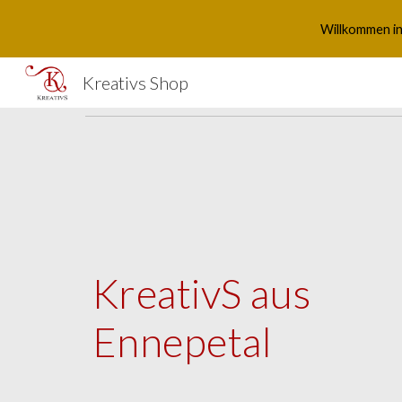
Willkommen in
Sk
Kreativs Shop
KreativS aus
Ennepetal