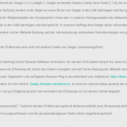
ienst der Google LLC („Google“). Google verwendet Cookies (siehe dazu Punkt 2.1 b), die 
ie Nutzung werden in der Regel an einen Server von Google in den USA übertragen und dort g
lb der Mitgliedstaaten der Europäischen Union oder in anderen Vertragsstaaten des Abkomm
ogle in den USA übertragen und dort gekürzt. In unserem Auftrag wird Google diese Informa
eitere mit der Website-Nutzung und der Internetnutzung verbundene Dienstleistungen uns 
lte IP-Adresse wird nicht mit anderen Daten von Google zusammengeführt.
instellung Deiner Browser-Software verhindern; wir weisen Dich jedoch darauf hin, dass Du
inaus die Erfassung der durch das Cookie erzeugten und auf Deine Nutzung der Website bez
nter folgendem Link verfügbare Browser-Plug-in herunterlädst und installierst:
https://tool
ndem Du hier klickst:
Google Analytics deaktivieren
. Es wird ein Opt-out-Cookie gesetzt, d
er und pro Endgerät gesetzt und verhindert die Erfassung nur für dieses Online-Angebot.
anonymizeIp()“. Dadurch werden IP-Adressen gekürzt weiterverarbeitet, eine Personenbezie
fort ausgeschlossen und die personenbezogenen Daten damit umgehend gelöscht.